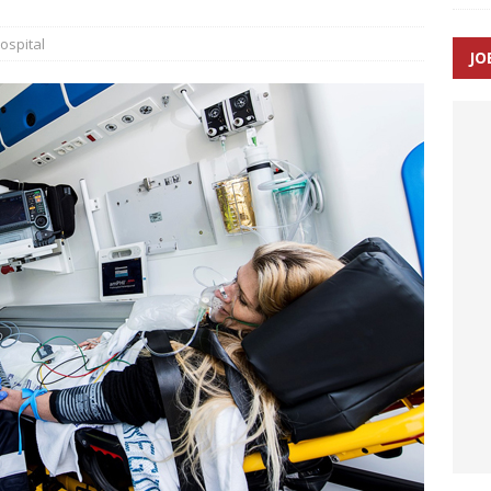
ospital
JO
enernes gennemsnitlige responstid steg med 9 sekunder i 2025