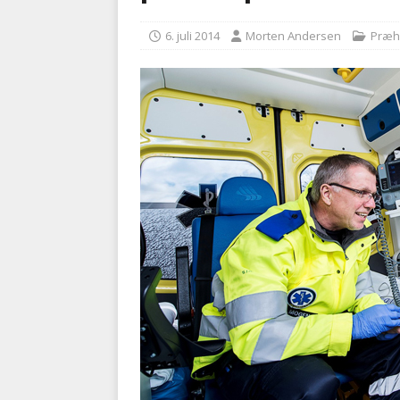
kriminalitet
POLITI
6. juli 2014
Morten Andersen
Præh
[ 6. august 2026 ]
Brandvæs
BRANDVÆSEN