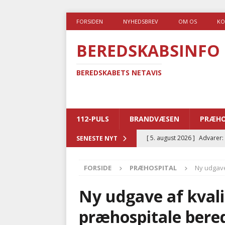
FORSIDEN
NYHEDSBREV
OM OS
KO
BEREDSKABSINFO
BEREDSKABETS NETAVIS
112-PULS
BRANDVÆSEN
PRÆHO
[ 5. august 2026 ]
Advarer:
SENESTE NYT
i det offentlige
PRÆHOSP
FORSIDE
PRÆHOSPITAL
Ny udgave
[ 5. august 2026 ]
Ny ambul
[ 4. august 2026 ]
Brandvæs
Ny udgave af kvali
BRANDVÆSEN
præhospitale bere
[ 4. august 2026 ]
Ny treåri