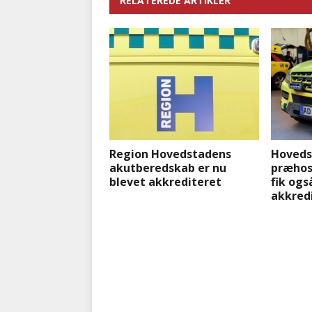
RELATEREDE ARTIKLER
Region Hovedstadens
Hoveds
akutberedskab er nu
præhos
blevet akkrediteret
fik ogs
akkred