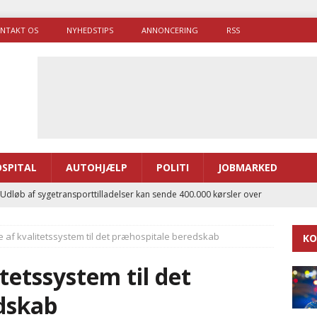
NTAKT OS
NYHEDSTIPS
ANNONCERING
RSS
SPITAL
AUTOHJÆLP
POLITI
JOBMARKED
 Udløb af sygetransporttilladelser kan sende 400.000 kørsler over
ITAL
 af kvalitetssystem til det præhospitale beredskab
KO
ance og el-sygetransportvogn til Samsø
PRÆHOSPITAL
enerne brugte lidt længere tid på at komme af sted i 2025
tetssystem til det
dskab
g politiuddannelse skal ruste betjentene til mere kompleks