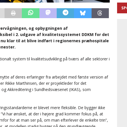
SP
overvågningen, og opbygningen af
ksibel i 2. udgave af kvalitetssystemet DDKM for det
u klar til at blive indført i regionernes præhospitale
nester.
alt system til kvalitetsudvikling på tværs af alle sektorer i
t nytte af deres erfaringer fra arbejdet med første version af
r Rikke Marthinsen, der er projektleder for det
et og Akkreditering i Sundhedsvæsenet (IKAS), som
ringsstandarderne er blevet mere fleksible. De bygger ikke
”Vi har ønsket, at der i højere grad kommer fokus på, at
for for at man ser på, om man efterlever de enkelte trin”,
er, at modellen stadig bygger på den grundlæggende