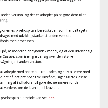
 i anden version, og der er arbejdet på at gøre dem til et
ring.
egionernes præhospitale beredskaber, som har deltaget i
draget med udviklingstanker til anden version.
ilfreds med processen:
på, at modellen er dynamisk model, og at den udvikler sig
tte Cassøe, som især glæder sig over den større
ervågningen i anden version.
il at arbejde med andre auditmetoder, og selv at være med
sarbejdet på det præhospitale område”, siger Mette Cassøe,
rmning af indikatorer vil gøre det nemmere for de
at vurdere, om de lever op til kravene.
det præhospitale område kan ses
her
.