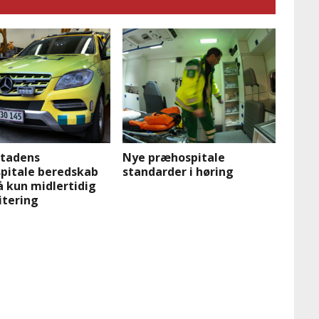
tadens
Nye præhospitale
pitale beredskab
standarder i høring
å kun midlertidig
itering