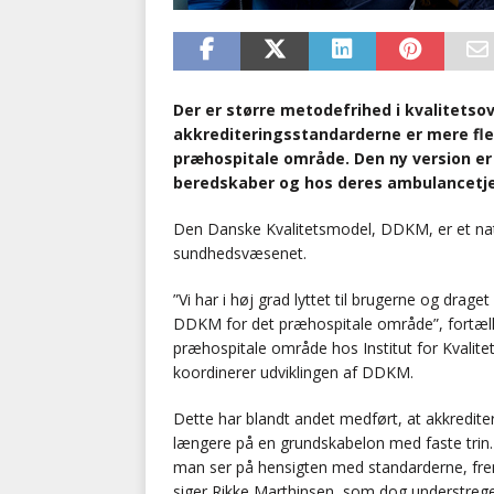
Der er større metodefrihed i kvalitets
akkrediteringsstandarderne er mere fle
præhospitale område. Den ny version er n
beredskaber og hos deres ambulancetje
Den Danske Kvalitetsmodel, DDKM, er et nation
sundhedsvæsenet.
”Vi har i høj grad lyttet til brugerne og drage
DDKM for det præhospitale område”, fortælle
præhospitale område hos Institut for Kvalit
koordinerer udviklingen af DDKM.
Dette har blandt andet medført, at akkredite
længere på en grundskabelon med faste trin. 
man ser på hensigten med standarderne, frem
siger Rikke Marthinsen, som dog understreg