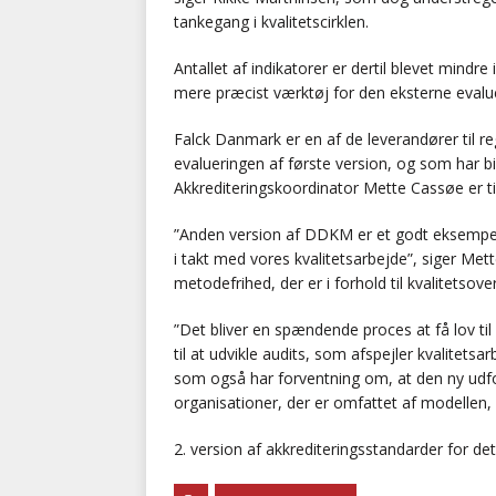
tankegang i kvalitetscirklen.
Antallet af indikatorer er dertil blevet mindre
mere præcist værktøj for den eksterne evalue
Falck Danmark er en af de leverandører til r
evalueringen af første version, og som har bi
Akkrediteringskoordinator Mette Cassøe er t
”Anden version af DDKM er et godt eksempel 
i takt med vores kvalitetsarbejde”, siger Me
metodefrihed, der er i forhold til kvalitetsov
”Det bliver en spændende proces at få lov t
til at udvikle audits, som afspejler kvalitet
som også har forventning om, at den ny udfo
organisationer, der er omfattet af modellen, 
2. version af akkrediteringsstandarder for 