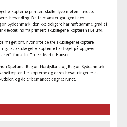
gehelikopterne primært skulle flyve mellem landets
eret behandling. Dette mønster går igen i den
n Syddanmark, der ikke tidligere har haft samme grad af
 dækket ind fra primært akutlægehelikopteren i Billund.
ge meget om, hvor ofte de tre akutlægehelikoptere
nligt, at akutlægehelikopterne har fløjet på opgaver i
baser”, fortæller Troels Martin Hansen.
gion Sjælland, Region Nordjylland og Region Syddanmark
gehelikopter. Helikopterne og deres besætninger er et
kutbiler, og de er bemandet døgnet rundt.