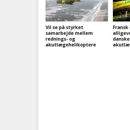
Vil se på styrket
Fransk 
samarbejde mellem
alligev
rednings- og
danske
akutlægehelikoptere
akutlæ