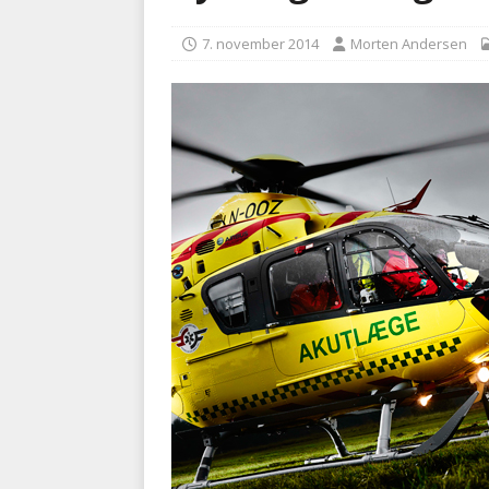
[ 5. august 2026 ]
Ny ambul
7. november 2014
Morten Andersen
[ 8. august 2026 ]
Klagenæv
tilbudsfristen
PRÆHOSPI