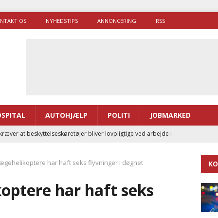
NTAKT OS
NYHEDSTIPS
ANNONCERING
RSS
SPITAL
AUTOHJÆLP
POLITI
JOBMARKED
ræver at beskyttelseskøretøjer bliver lovpligtige ved arbejde i
ægehelikoptere har haft seks flyvninger i døgnet
KO
enernes gennemsnitlige responstid steg med 9 sekunder i 2025
optere har haft seks
 Udløb af sygetransporttilladelser kan sende 400.000 kørsler over
t
ITAL