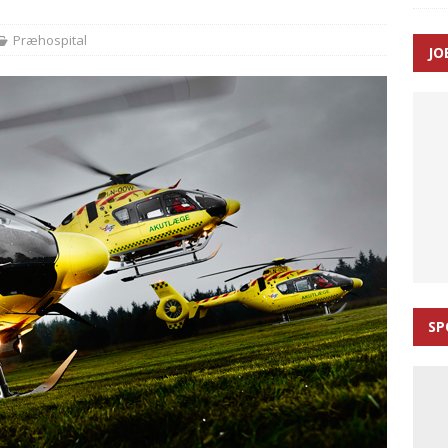
ance og el-sygetransportvogn til Samsø
PRÆHOSPITAL
Præhospital
JO
n: Tilbud på patienttransport kunne ikke ændres efter
TAL
SP