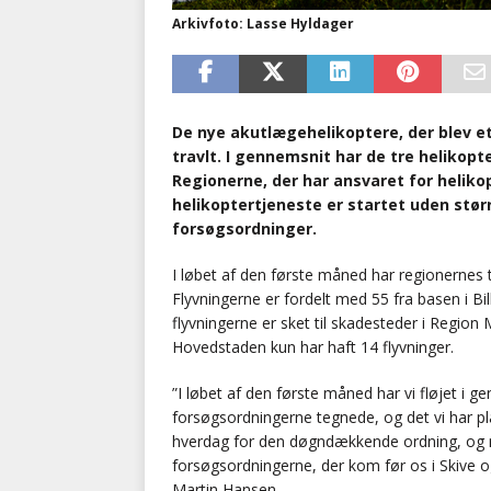
Arkivfoto: Lasse Hyldager
De nye akutlægehelikoptere, der blev et
travlt. I gennemsnit har de tre helikopte
Regionerne, der har ansvaret for helik
helikoptertjeneste er startet uden størr
forsøgsordninger.
I løbet af den første måned har regionernes t
Flyvningerne er fordelt med 55 fra basen i Bil
flyvningerne er sket til skadesteder i Region 
Hovedstaden kun har haft 14 flyvninger.
”I løbet af den første måned har vi fløjet i
forsøgsordningerne tegnede, og det vi har pl
hverdag for den døgndækkende ordning, og nå
forsøgsordningerne, der kom før os i Skive og
Martin Hansen.