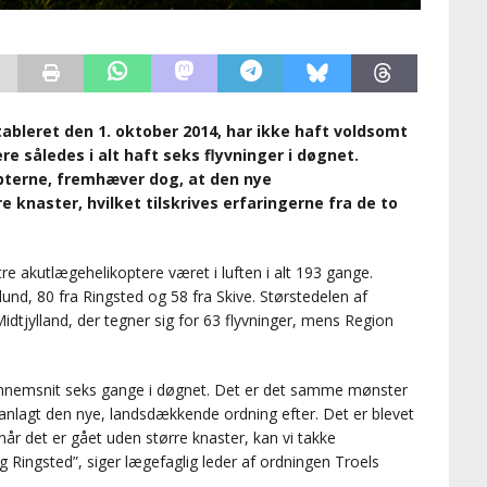
ableret den 1. oktober 2014, har ikke haft voldsomt
re således i alt haft seks flyvninger i døgnet.
opterne, fremhæver dog, at den nye
e knaster, hvilket tilskrives erfaringerne fra de to
re akutlægehelikoptere været i luften i alt 193 gange.
lund, 80 fra Ringsted og 58 fra Skive. Størstedelen af
Midtjylland, der tegner sig for 63 flyvninger, mens Region
 gennemsnit seks gange i døgnet. Det er det samme mønster
anlagt den nye, landsdækkende ordning efter. Det er blevet
r det er gået uden større knaster, kan vi takke
 Ringsted”, siger lægefaglig leder af ordningen Troels