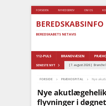
FORSIDEN
NYHEDSBREV
OM OS
KO
BEREDSKABSINFO
BEREDSKABETS NETAVIS
112-PULS
BRANDVÆSEN
PRÆHO
[ 7. august 2026 ]
Branche k
SENESTE NYT
nødsporet
AUTOHJÆLP
FORSIDE
PRÆHOSPITAL
Nye akutl
[ 6. august 2026 ]
Brandvæs
BRANDVÆSEN
Nye akutlægehelik
[ 5. august 2026 ]
Advarer:
flyvninger i døgne
i det offentlige
PRÆHOSP