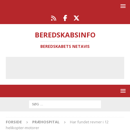
BEREDSKABSINFO
BEREDSKABETS NETAVIS
FORSIDE
PRÆHOSPITAL
Har fundet revner i 12
helikopter-motorer