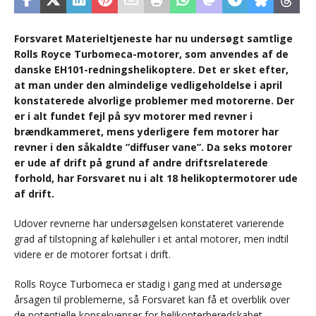
Forsvaret Materieltjeneste har nu undersøgt samtlige
Rolls Royce Turbomeca-motorer, som anvendes af de
danske EH101-redningshelikoptere. Det er sket efter,
at man under den almindelige vedligeholdelse i april
konstaterede alvorlige problemer med motorerne. Der
er i alt fundet fejl på syv motorer med revner i
brændkammeret, mens yderligere fem motorer har
revner i den såkaldte ”diffuser vane”. Da seks motorer
er ude af drift på grund af andre driftsrelaterede
forhold, har Forsvaret nu i alt 18 helikoptermotorer ude
af drift.
Udover revnerne har undersøgelsen konstateret varierende
grad af tilstopning af kølehuller i et antal motorer, men indtil
videre er de motorer fortsat i drift.
Rolls Royce Turbomeca er stadig i gang med at undersøge
årsagen til problemerne, så Forsvaret kan få et overblik over
de potentielle konsekvenser for helikopterberedskabet.