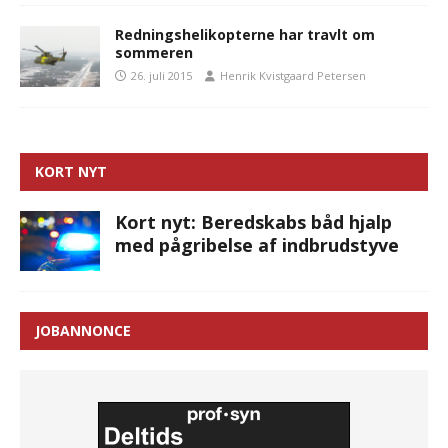
Redningshelikopterne har travlt om
sommeren
26. juli 2015
Henrik Kvistgaard Petersen
KORT NYT
Kort nyt: Beredskabs båd hjalp
med pågribelse af indbrudstyve
JOBANNONCE