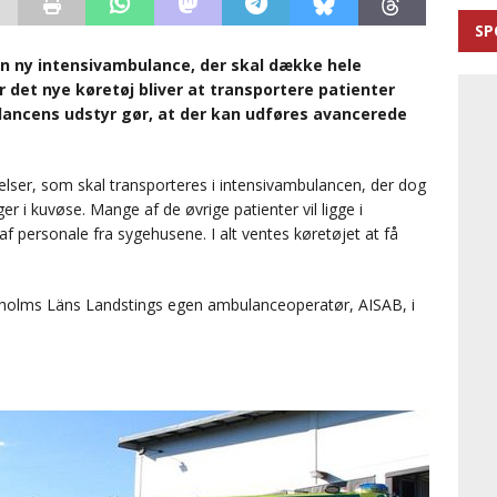
SP
n ny intensivambulance, der skal dække hele
et nye køretøj bliver at transportere patienter
ancens udstyr gør, at der kan udføres avancerede
delser, som skal transporteres i intensivambulancen, der dog
er i kuvøse. Mange af de øvrige patienter vil ligge i
 af personale fra sygehusene. I alt ventes køretøjet at få
kholms Läns Landstings egen ambulanceoperatør, AISAB, i