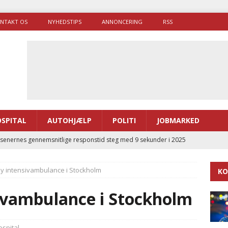
NTAKT OS
NYHEDSTIPS
ANNONCERING
RSS
SPITAL
AUTOHJÆLP
POLITI
JOBMARKED
enernes gennemsnitlige responstid steg med 9 sekunder i 2025
Ny intensivambulance i Stockholm
KO
 Udløb af sygetransporttilladelser kan sende 400.000 kørsler over
ITAL
sivambulance i Stockholm
ance og el-sygetransportvogn til Samsø
PRÆHOSPITAL
enerne brugte lidt længere tid på at komme af sted i 2025
spital