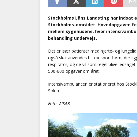
Stockholms Läns Landsting har indsat e
Stockholms-området. Hovedopgaven for d
mellem sygehusene, hvor intensivambul
behandling undervejs.
Det er især patienter med hjerte- og lungeli
også skal anvendes til transport børn, der ligg
respirator, og de vil som regel blive ledsaget
500-600 opgaver om året.
Intensivambulancen er stationeret hos Stoc
Solna.
Foto: AISAB