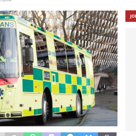
JO
ræver at beskyttelseskøretøjer bliver lovpligtige ved arbejde i