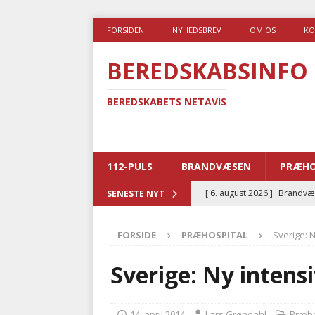
FORSIDEN
NYHEDSBREV
OM OS
KO
BEREDSKABSINFO
BEREDSKABETS NETAVIS
112-PULS
BRANDVÆSEN
PRÆHO
[ 6. august 2026 ]
Brandvæs
SENESTE NYT
BRANDVÆSEN
FORSIDE
PRÆHOSPITAL
Sverige: 
[ 5. august 2026 ]
Advarer:
i det offentlige
PRÆHOSP
Sverige: Ny inten
[ 5. august 2026 ]
Ny ambul
[ 4. august 2026 ]
Brandvæs
14. april 2014
Lars Grøndahl
Præho