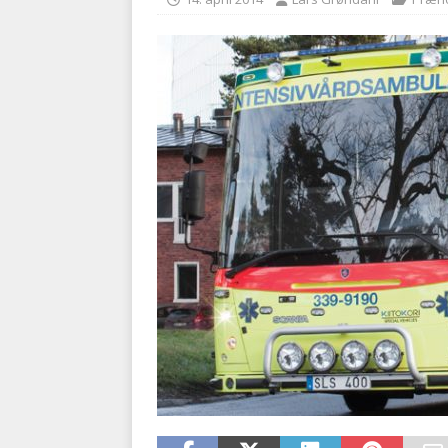
BRANDVÆSEN
[ 7. august 2026 ]
Branche k
nødsporet
AUTOHJÆLP