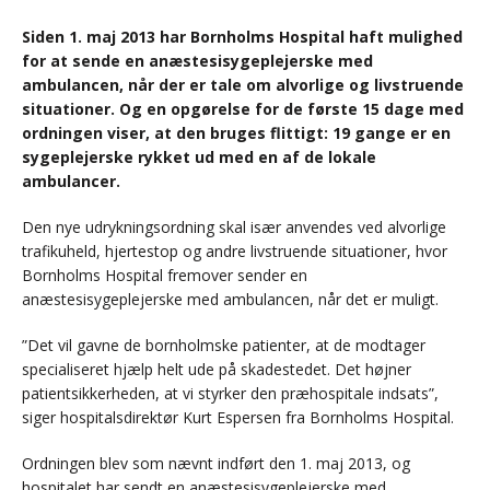
Siden 1. maj 2013 har Bornholms Hospital haft mulighed
for at sende en anæstesisygeplejerske med
ambulancen, når der er tale om alvorlige og livstruende
situationer. Og en opgørelse for de første 15 dage med
ordningen viser, at den bruges flittigt: 19 gange er en
sygeplejerske rykket ud med en af de lokale
ambulancer.
Den nye udrykningsordning skal især anvendes ved alvorlige
trafikuheld, hjertestop og andre livstruende situationer, hvor
Bornholms Hospital fremover sender en
anæstesisygeplejerske med ambulancen, når det er muligt.
”Det vil gavne de bornholmske patienter, at de modtager
specialiseret hjælp helt ude på skadestedet. Det højner
patientsikkerheden, at vi styrker den præhospitale indsats”,
siger hospitalsdirektør Kurt Espersen fra Bornholms Hospital.
Ordningen blev som nævnt indført den 1. maj 2013, og
hospitalet har sendt en anæstesisygeplejerske med