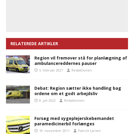
RELATEREDE ARTIKLER
Region vil fremover stå for planlægning af
ambulancereddernes pauser
5. februar 2021
Redaktionen
Debat: Region sætter ikke handling bag
ordene om et godt arbejdsliv
8. juli 2022
Redaktionen
Forsøg med sygeplejerskebemandet
paramedicinerbil forlænges
10. november 2011
Patrick Larsen