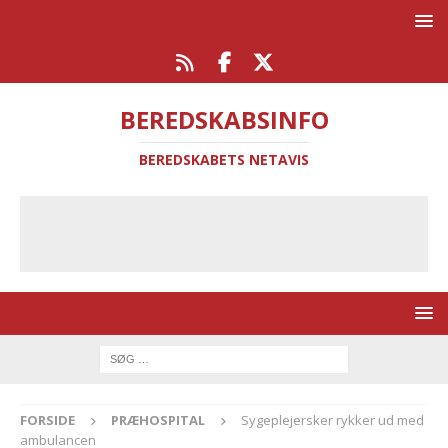
BEREDSKABSINFO
BEREDSKABETS NETAVIS
FORSIDE
PRÆHOSPITAL
Sygeplejersker rykker ud med
ambulancen