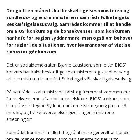
Om godt en måned skal beskæftigelsesministeren og
sundheds- og ældreministeren i samråd i Folketingets
Beskæftigelsesudvalg. Samrådet kommer til at handle
om BIOS’ konkurs og de konsekvenser, som konkursen
har haft for Region Syddanmark, men også om behovet
for regler i de situationer, hvor leverandører af vigtige
tjenester går konkurs.
Det er socialdemokraten Bjarne Laustsen, som efter BIOS’
konkurs har kaldt beskæftigelsesministeren og sundheds- og
ældreministeren i samråd i Folketingets Beskæftigelsesudvalg.
På samrådet skal ministrene først og fremmest kommentere
”konsekvenserne af ambulanceselskabet BIOS’ konkurs, som
bl.a. påfører Region Syddanmark en ekstraregning på ca. 53
mio. kr., og hvilke overvejelser giver sagen ministrene
anledning til”.
Samrådet kommer imidlertid også til mere generelt at handle
om de mange konkurser, som den seneste tid har ramt