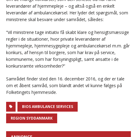
leverandører af hjemmepleje – og altså også en enkelt
leverandør af ambulancekørsel. Her lyder det spørgsmål, som
ministrene skal besvare under samrådet, således:
”Vil ministrene tage initiativ få skabt klare og hensigtsmæssige
regler i de situationer, hvor private leverandører af
hjemmepleje, hjemmesygepleje og ambulancekørsel m.m. går
konkurs, af hensyn til borgere, som har krav på service,
kommunerne, som har forsyningspligt, samt ansatte i de
konkursramte virksomheder?”
Samrådet finder sted den 16. december 2016, og der er tale
om et åbent samråd, som blandt andet vil kunne følges på
Folketingets hjemmeside.
BIOS AMBULANCE SERVICES
REGION SYDDANMARK
ANNONCE