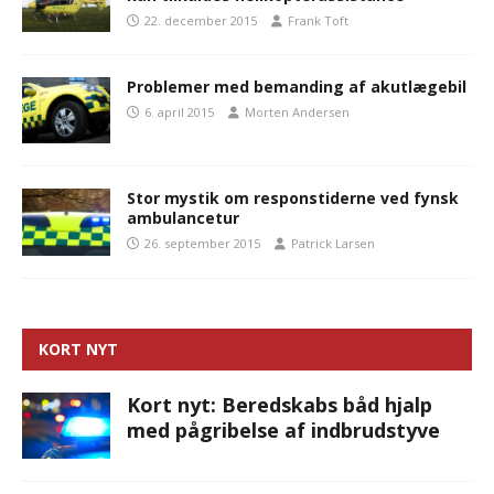
22. december 2015
Frank Toft
Problemer med bemanding af akutlægebil
6. april 2015
Morten Andersen
Stor mystik om responstiderne ved fynsk
ambulancetur
26. september 2015
Patrick Larsen
KORT NYT
Kort nyt: Beredskabs båd hjalp
med pågribelse af indbrudstyve