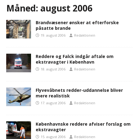
Måned:
august 2006
Brandvæsener ønsker at efterforske
påsatte brande
19. august 2006
Redaktionen
Reddere og Falck indgår aftale om
ekstravagter i København
18. august 2006
Redaktionen
Flyvevåbnets redder-uddannelse bliver
mere realistisk
17. august 2006
Redaktionen
Københavnske reddere afviser forslag om
ekstravagter
15. august 2006
Redaktionen