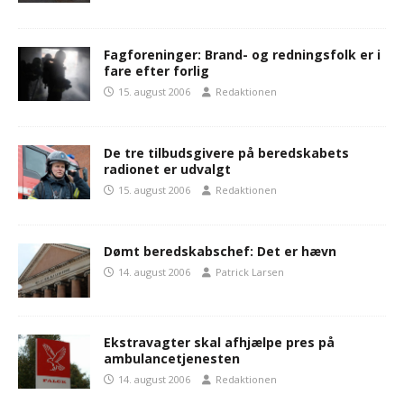
Fagforeninger: Brand- og redningsfolk er i
fare efter forlig
15. august 2006
Redaktionen
De tre tilbudsgivere på beredskabets
radionet er udvalgt
15. august 2006
Redaktionen
Dømt beredskabschef: Det er hævn
14. august 2006
Patrick Larsen
Ekstravagter skal afhjælpe pres på
ambulancetjenesten
14. august 2006
Redaktionen