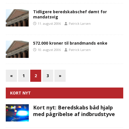
Tidligere beredskabschef dømt for
mandatsvig
11. august 2006
Patrick Larsen
572.000 kroner til brandmands enke
10. august 2006
Patrick Larsen
«
1
2
3
»
KORT NYT
Kort nyt: Beredskabs båd hjalp
med pågribelse af indbrudstyve