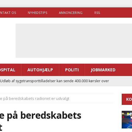
NTAKT OS
NYHEDSTIPS
ANNONCERING
RSS
SPITAL
AUTOHJÆLP
POLITI
JOBMARKED
 Udløb af sygetransporttilladelser kan sende 400.000 kørsler over
ITAL
ere på beredskabets radionet er udvalgt
KO
ance og el-sygetransportvogn til Samsø
PRÆHOSPITAL
enerne brugte lidt længere tid på at komme af sted i 2025
re på beredskabets
t
g politiuddannelse skal ruste betjentene til mere kompleks