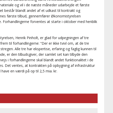
teriale og vil i de næste måneder udarbejde et første
t består blandt andet af et udkast til kontrakt og
ernes første tilbud, gennemfører Økonomistyrelsen
e. Forhandlingerne forventes at starte i oktober med henblik
yrelsen, Henrik Pinholt, er glad for udpegningen af tre
frem til forhandlingerne: “Der er ikke tvivl om, at de tre
 stregen. Alle tre har ekspertise, erfaring og faglig kunnen til
inde, er den tilbudsgiver, der samlet set kan tilbyde den
js i forhandlingerne skal blandt andet funktionalitet i de
tes. Det ventes, at kontrakten på opbygning af infrastruktur
 have en værdi på op til 2,5 mia. kr.