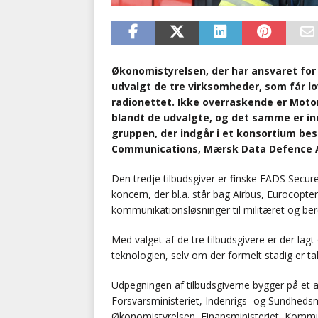
Økonomistyrelsen, der har ansvaret for
udvalgt de tre virksomheder, som får lov
radionettet. Ikke overraskende er Mot
blandt de udvalgte, og det samme er i
gruppen, der indgår i et konsortium be
Communications, Mærsk Data Defence A
Den tredje tilbudsgiver er finske EADS Secu
koncern, der bl.a. står bag Airbus, Eurocopte
kommunikationsløsninger til militæret og be
Med valget af de tre tilbudsgivere er der lagt
teknologien, selv om der formelt stadig er ta
Udpegningen af tilbudsgiverne bygger på et ar
Forsvarsministeriet, Indenrigs- og Sundhedsmi
Økonomistyrelsen, Finansministeriet, Komm