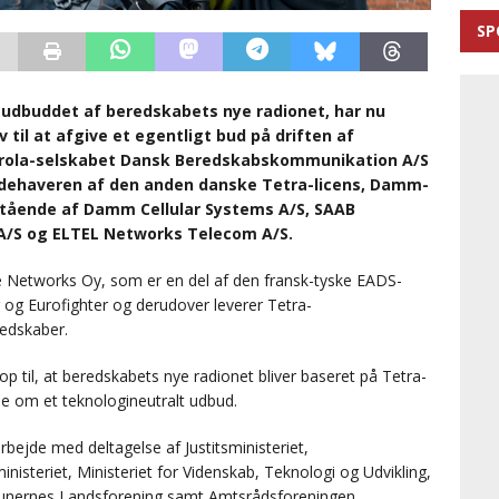
SP
 udbuddet af beredskabets nye radionet, har nu
 til at afgive et egentligt bud på driften af
orola-selskabet Dansk Beredskabskommunikation A/S
ndehaveren af den anden danske Tetra-licens, Damm-
stående af Damm Cellular Systems A/S, SAAB
/S og ELTEL Networks Telecom A/S.
re Networks Oy, som er en del af den fransk-tyske EADS-
r og Eurofighter og derudover leverer Tetra-
redskaber.
 op til, at beredskabets nye radionet bliver baseret på Tetra-
le om et teknologineutralt udbud.
bejde med deltagelse af Justitsministeriet,
nisteriet, Ministeriet for Videnskab, Teknologi og Udvikling,
unernes Landsforening samt Amtsrådsforeningen.