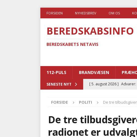
FORSIDEN
NYHEDSBREV
OM OS
KO
BEREDSKABSINFO
BEREDSKABETS NETAVIS
112-PULS
BRANDVÆSEN
PRÆHO
[ 5. august 2026 ]
Advarer:
SENESTE NYT
i det offentlige
PRÆHOSP
FORSIDE
POLITI
De tre tilbudsgiv
[ 5. august 2026 ]
Ny ambul
[ 4. august 2026 ]
Brandvæs
De tre tilbudsgive
BRANDVÆSEN
radionet er udvalg
[ 4. august 2026 ]
Ny treåri