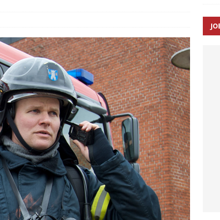
JO
enernes gennemsnitlige responstid steg med 9 sekunder i 2025