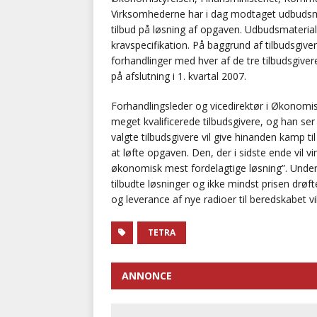
Virksomhederne har i dag modtaget udbudsma
tilbud på løsning af opgaven. Udbudsmateriale
kravspecifikation. På baggrund af tilbudsgiv
forhandlinger med hver af de tre tilbudsgiver
på afslutning i 1. kvartal 2007.
Forhandlingsleder og vicedirektør i Økonomist
meget kvalificerede tilbudsgivere, og han ser 
valgte tilbudsgivere vil give hinanden kamp til
at løfte opgaven. Den, der i sidste ende vil v
økonomisk mest fordelagtige løsning”. Underve
tilbudte løsninger og ikke mindst prisen drøf
og leverance af nye radioer til beredskabet vil
TETRA
ANNONCE