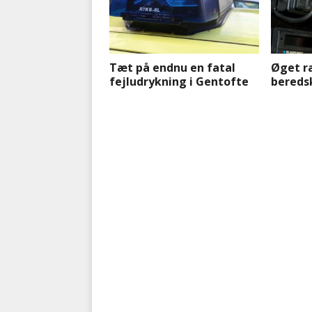
Tæt på endnu en fatal
Øget ra
fejludrykning i Gentofte
bereds