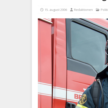
kriminalitet
POLITI
15. august 2006
Redaktionen
Politi
[ 6. august 2026 ]
Brandvæs
BRANDVÆSEN