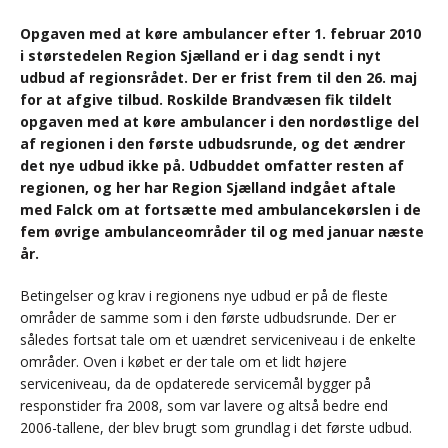
Opgaven med at køre ambulancer efter 1. februar 2010
i størstedelen Region Sjælland er i dag sendt i nyt
udbud af regionsrådet. Der er frist frem til den 26. maj
for at afgive tilbud. Roskilde Brandvæsen fik tildelt
opgaven med at køre ambulancer i den nordøstlige del
af regionen i den første udbudsrunde, og det ændrer
det nye udbud ikke på. Udbuddet omfatter resten af
regionen, og her har Region Sjælland indgået aftale
med Falck om at fortsætte med ambulancekørslen i de
fem øvrige ambulanceområder til og med januar næste
år.
Betingelser og krav i regionens nye udbud er på de fleste
områder de samme som i den første udbudsrunde. Der er
således fortsat tale om et uændret serviceniveau i de enkelte
områder. Oven i købet er der tale om et lidt højere
serviceniveau, da de opdaterede servicemål bygger på
responstider fra 2008, som var lavere og altså bedre end
2006-tallene, der blev brugt som grundlag i det første udbud.