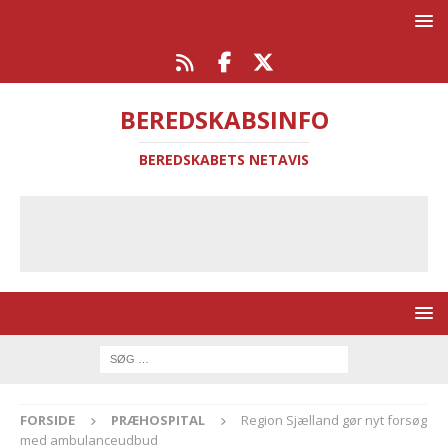
BEREDSKABSINFO
BEREDSKABETS NETAVIS
FORSIDE
PRÆHOSPITAL
Region Sjælland gør nyt forsøg
med ambulanceudbud