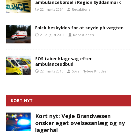
ambulancekørsel i Region Syddanmark
22. marts 2024
Redaktionen
Falck beskyldes for at snyde på vægten
21. august 2011
Redaktionen
SOS taber klagesag efter
ambulanceudbud
22. marts 2015
Søren Nyboe Knudsen
KORT NYT
Kort nyt: Vejle Brandvæsen
ønsker eget øvelsesanlæg og ny
lagerhal