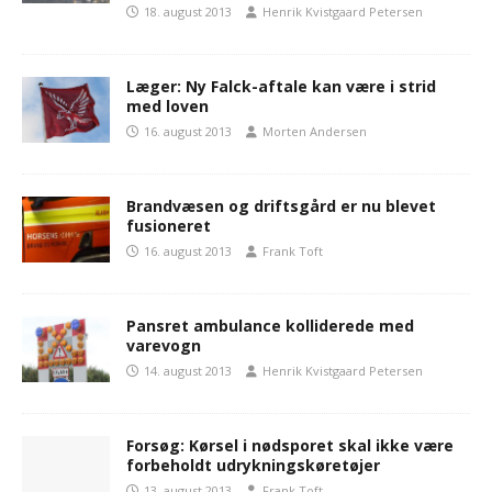
18. august 2013
Henrik Kvistgaard Petersen
Læger: Ny Falck-aftale kan være i strid
med loven
16. august 2013
Morten Andersen
Brandvæsen og driftsgård er nu blevet
fusioneret
16. august 2013
Frank Toft
Pansret ambulance kolliderede med
varevogn
14. august 2013
Henrik Kvistgaard Petersen
Forsøg: Kørsel i nødsporet skal ikke være
forbeholdt udrykningskøretøjer
13. august 2013
Frank Toft