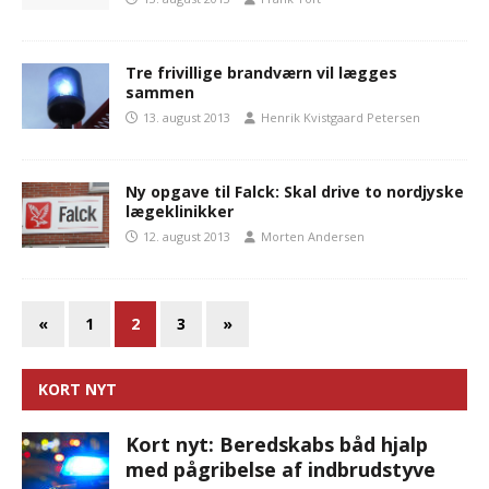
Tre frivillige brandværn vil lægges
sammen
13. august 2013
Henrik Kvistgaard Petersen
Ny opgave til Falck: Skal drive to nordjyske
lægeklinikker
12. august 2013
Morten Andersen
«
1
2
3
»
KORT NYT
Kort nyt: Beredskabs båd hjalp
med pågribelse af indbrudstyve