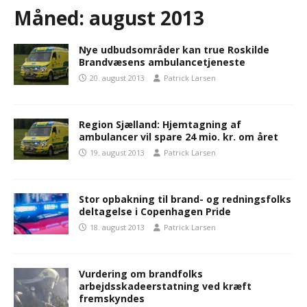
Måned:
august 2013
Nye udbudsområder kan true Roskilde
Brandvæsens ambulancetjeneste
20. august 2013
Patrick Larsen
Region Sjælland: Hjemtagning af
ambulancer vil spare 24 mio. kr. om året
19. august 2013
Patrick Larsen
Stor opbakning til brand- og redningsfolks
deltagelse i Copenhagen Pride
18. august 2013
Patrick Larsen
Vurdering om brandfolks
arbejdsskadeerstatning ved kræft
fremskyndes