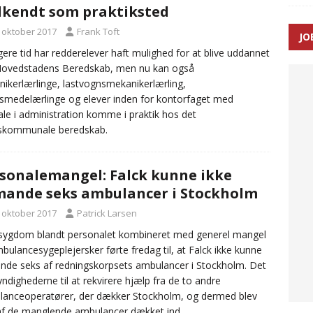
kendt som praktiksted
ance og el-sygetransportvogn til Samsø
PRÆHOSPITAL
. oktober 2017
Frank Toft
JO
n: Tilbud på patienttransport kunne ikke ændres efter
gere tid har redderelever haft mulighed for at blive uddannet
Hovedstadens Beredskab, men nu kan også
TAL
ikerlærlinge, lastvognsmekanikerlærling,
smedelærlinge og elever inden for kontorfaget med
ale i administration komme i praktik hos det
eskommunale beredskab.
sonalemangel: Falck kunne ikke
ande seks ambulancer i Stockholm
. oktober 2017
Patrick Larsen
sygdom blandt personalet kombineret med generel mangel
bulancesygeplejersker førte fredag til, at Falck ikke kunne
de seks af redningskorpsets ambulancer i Stockholm. Det
yndighederne til at rekvirere hjælp fra de to andre
anceoperatører, der dækker Stockholm, og dermed blev
f de manglende ambulancer dækket ind.