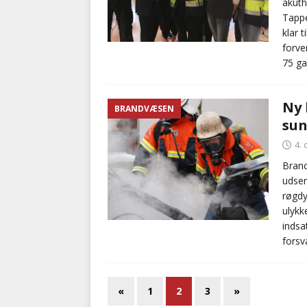
akuth
Tappe
klar 
forve
75 ga
Ny 
BRANDVÆSEN
sun
4.
Branc
udsen
røgdy
ulykk
indsa
forsva
«
1
2
3
»