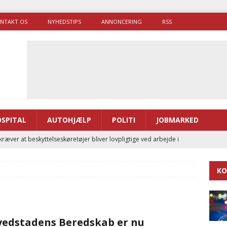
NTAKT OS
NYHEDSTIPS
ANNONCERING
RSS
SPITAL
AUTOHJÆLP
POLITI
JOBMARKED
ræver at beskyttelseskøretøjer bliver lovpligtige ved arbejde i
KO
enernes gennemsnitlige responstid steg med 9 sekunder i 2025
7
 Udløb af sygetransporttilladelser kan sende 400.000 kørsler over
edstadens Beredskab er nu
ITAL