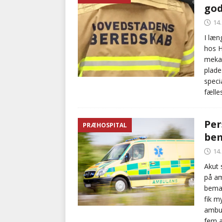
god
[ 5. august 2026 ]
Ny ambul
14
[ 8. august 2026 ]
Klagenæv
I læn
hos 
tilbudsfristen
PRÆHOSPI
mekan
plade
speci
fæll
Per
PRÆHOSPITAL
bem
14
Akut 
på am
beman
fik m
ambul
fem a