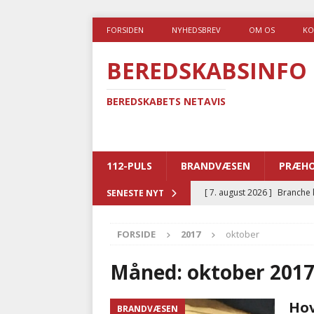
FORSIDEN
NYHEDSBREV
OM OS
KO
BEREDSKABSINFO
BEREDSKABETS NETAVIS
112-PULS
BRANDVÆSEN
PRÆHO
[ 7. august 2026 ]
Branche k
SENESTE NYT
nødsporet
AUTOHJÆLP
FORSIDE
2017
oktober
[ 6. august 2026 ]
Brandvæs
BRANDVÆSEN
Måned:
oktober 201
[ 5. august 2026 ]
Advarer:
Hov
BRANDVÆSEN
i det offentlige
PRÆHOSP