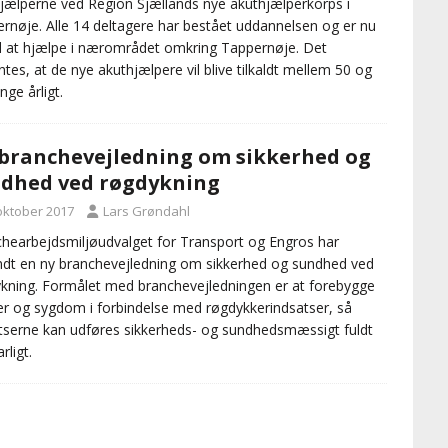
jælperne ved Region Sjællands nye akuthjælperkorps i
rnøje. Alle 14 deltagere har bestået uddannelsen og er nu
til at hjælpe i nærområdet omkring Tappernøje. Det
ntes, at de nye akuthjælpere vil blive tilkaldt mellem 50 og
nge årligt.
branchevejledning om sikkerhed og
dhed ved røgdykning
 oktober 2017
Lars Grøndahl
hearbejdsmiljøudvalget for Transport og Engros har
dt en ny branchevejledning om sikkerhed og sundhed ved
kning. Formålet med branchevejledningen er at forebygge
er og sygdom i forbindelse med røgdykkerindsatser, så
tserne kan udføres sikkerheds- og sundhedsmæssigt fuldt
rligt.