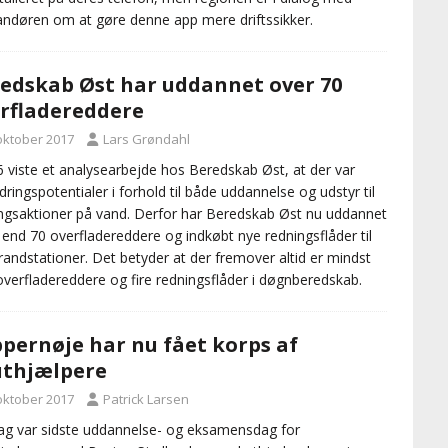
andøren om at gøre denne app mere driftssikker.
edskab Øst har uddannet over 70
rfladereddere
 oktober 2017
Lars Grøndahl
6 viste et analysearbejde hos Beredskab Øst, at der var
dringspotentialer i forhold til både uddannelse og udstyr til
ngsaktioner på vand. Derfor har Beredskab Øst nu uddannet
end 70 overfladereddere og indkøbt nye redningsflåder til
brandstationer. Det betyder at der fremover altid er mindst
overfladereddere og fire redningsflåder i døgnberedskab.
pernøje har nu fået korps af
thjælpere
 oktober 2017
Patrick Larsen
g var sidste uddannelse- og eksamensdag for