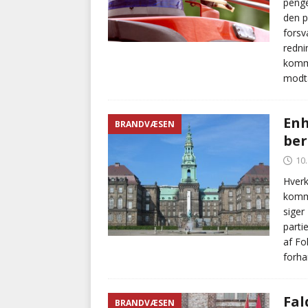
penge
den p
forsv
redni
kommu
modt
Enh
BRANDVÆSEN
ber
10
Hverk
komme
siger
parti
af Fo
forha
Fal
BRANDVÆSEN