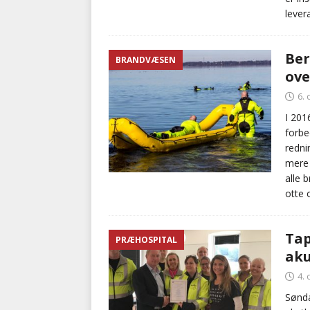
lever
Ber
BRANDVÆSEN
ove
6.
I 201
forbe
redni
mere 
alle 
otte 
Tap
PRÆHOSPITAL
aku
4.
Sønda