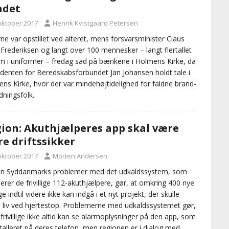
ndet
 oktober 2017
Henrik Kvistgaard Petersen
ne var opstillet ved alteret, mens forsvarsminister Claus
 Frederiksen og langt over 100 mennesker – langt flertallet
m i uniformer – fredag sad på bænkene i Holmens Kirke, da
denten for Beredskabsforbundet Jan Johansen holdt tale i
ns Kirke, hvor der var mindehøjtidelighed for faldne brand-
dningsfolk.
ion: Akuthjælperes app skal være
e driftssikker
 oktober 2017
Morten Andersen
on Syddanmarks problemer med det udkaldssystem, som
erer de frivillige 112-akuthjælpere, gør, at omkring 400 nye
lige indtil videre ikke kan indgå i et nyt projekt, der skulle
 liv ved hjertestop. Problemerne med udkaldssystemet gør,
 frivillige ikke altid kan se alarmoplysninger på den app, som
stalleret på deres telefon, men regionen er i dialog med