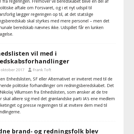
 fra regeringen. Fremover vil beredskabet blive en del af
olitiske aftale om Forsvaret, og i et nyt udspil til
arsforlig lægger regeringen op til, at det statslige
ngsberedskab skal styrkes med mere personel – men det
nale beredskab nævnes ikke. Udspillet får en lunken
agelse.
edslisten vil med i
edskabsforhandlinger
. oktober 2017
Frank Toft
en Enhedslisten, SF eller Alternativet er inviteret med til de
nde politiske forhandlinger om redningsberedskabet. Det
 Nikolaj Villumsen fra Enhedslisten, som ønsker at de tre
er skal alliere sig med det grønlandske parti IA’s ene medlem
lketinget og presse regeringen til at invitere dem med til
ndlingerne.
dne brand- og redningsfolk blev