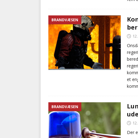
Kom
BRANDVÆSEN
ber
12
Onsda
reger
bered
reger
kommu
et en
kommu
Lun
BRANDVÆSEN
ude
12
Der e