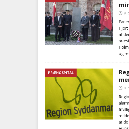
mi
9.
Faner
Hjort
af de
præsi
Holme
og re
Reg
PRÆHOSPITAL
mer
9.
Regi
alarm
frivil
redde
at de
er in