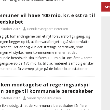
SP
muner vil have 100 mio. kr. ekstra til
edskabet
. oktober 2017
Henrik Kvistgaard Petersen
g gik forhandlingerne om et nyt forsvarsforlig i gang, og
ingen lægger op til, at forsvarsforliget også skal omfatte
skabet. Det er dog kun det statslige beredskab, som
ingen vil styrke, men kommunerne mener, at det
nale beredskab skal tilføres 100 mio. kr. om året – samt
gangsbeløb på 170 mio. kr. til bl.a. materiel. Samtidig ønsker
nerne at få værnepligtige på de lokale brandstationer.
ken modtagelse af regeringsudspil
n penge til kommunale beredskaber
. oktober 2017
Søren Nyboe Knudsen
r ikke udsigt til, at de kommunale beredskaber får flere