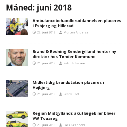
Måned:
juni 2018
Ambulancebehandleruddannelsen placeres
i Esbjerg og Hillerød
22. juni 2018
Morten Andersen
Brand & Redning Sønderjylland henter ny
direktør hos Tønder Kommune
21. juni 2018
Patrick Larsen
Midlertidig brandstation placeres i
Højbjerg
21. juni 2018
Frank Toft
Region Midtjyllands akutlægebiler bliver
VW Touareg
20. juni 2018
Lars Grøndahl