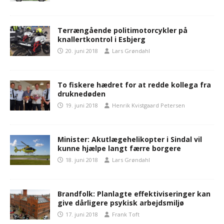
Terrængående politimotorcykler på
knallertkontrol i Esbjerg
20. juni 2018
Lars Grøndahl
To fiskere hædret for at redde kollega fra
druknedøden
19. juni 2018
Henrik Kvistgaard Petersen
Minister: Akutlægehelikopter i Sindal vil
kunne hjælpe langt færre borgere
18. juni 2018
Lars Grøndahl
Brandfolk: Planlagte effektiviseringer kan
give dårligere psykisk arbejdsmiljø
17. juni 2018
Frank Toft