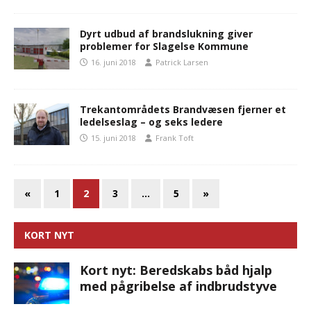
Dyrt udbud af brandslukning giver
problemer for Slagelse Kommune
16. juni 2018
Patrick Larsen
Trekantområdets Brandvæsen fjerner et
ledelseslag – og seks ledere
15. juni 2018
Frank Toft
«
1
2
3
…
5
»
KORT NYT
Kort nyt: Beredskabs båd hjalp
med pågribelse af indbrudstyve