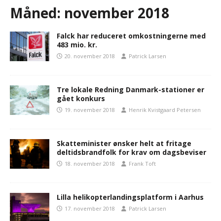
Måned:
november 2018
Falck har reduceret omkostningerne med
483 mio. kr.
20. november 2018
Patrick Larsen
Tre lokale Redning Danmark-stationer er
gået konkurs
19. november 2018
Henrik Kvistgaard Petersen
Skatteminister ønsker helt at fritage
deltidsbrandfolk for krav om dagsbeviser
18. november 2018
Frank Toft
Lilla helikopterlandingsplatform i Aarhus
17. november 2018
Patrick Larsen