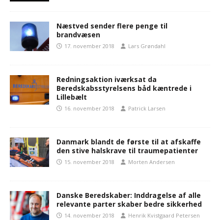
Næstved sender flere penge til
brandvæsen
17. november 2018
Lars Grøndahl
Redningsaktion iværksat da
Beredskabsstyrelsens båd kæntrede i
Lillebælt
16. november 2018
Patrick Larsen
Danmark blandt de første til at afskaffe
den stive halskrave til traumepatienter
15. november 2018
Morten Andersen
Danske Beredskaber: Inddragelse af alle
relevante parter skaber bedre sikkerhed
14. november 2018
Henrik Kvistgaard Petersen