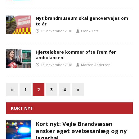
Nyt brandmuseum skal genovervejes om
to år
13. november 2018
Frank Toft
Hjerteløbere kommer ofte frem før
ambulancen
13. november 2018
Morten Andersen
«
1
2
3
4
»
KORT NYT
Kort nyt: Vejle Brandvæsen
ønsker eget øvelsesanlæg og ny
lagerhal