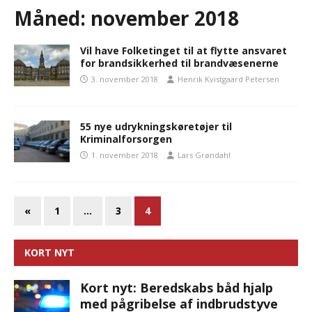
Måned:
november 2018
Vil have Folketinget til at flytte ansvaret
for brandsikkerhed til brandvæsenerne
3. november 2018
Henrik Kvistgaard Petersen
55 nye udrykningskøretøjer til
Kriminalforsorgen
1. november 2018
Lars Grøndahl
«
1
…
3
4
KORT NYT
Kort nyt: Beredskabs båd hjalp
med pågribelse af indbrudstyve