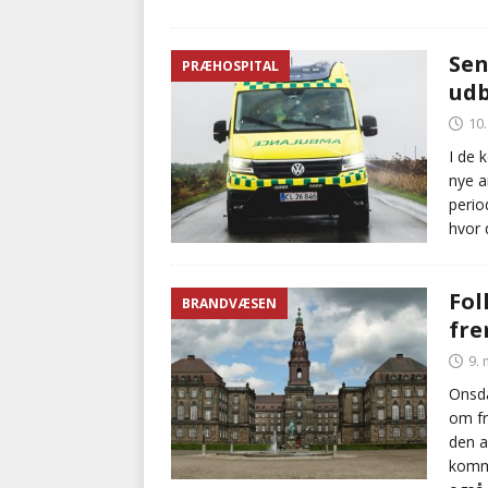
Sen
PRÆHOSPITAL
ud
10
I de 
nye a
perio
hvor 
Fol
BRANDVÆSEN
fre
9. 
Onsda
om fr
den a
komme