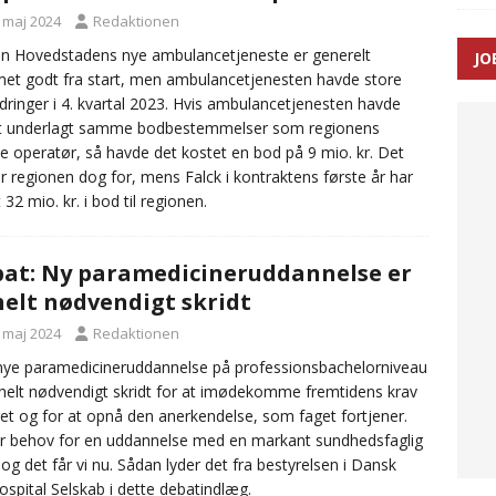
. maj 2024
Redaktionen
ance og el-sygetransportvogn til Samsø
PRÆHOSPITAL
n Hovedstadens nye ambulancetjeneste er generelt
JO
n: Tilbud på patienttransport kunne ikke ændres efter
t godt fra start, men ambulancetjenesten havde store
dringer i 4. kvartal 2023. Hvis ambulancetjenesten havde
TAL
t underlagt samme bodbestemmelser som regionens
te operatør, så havde det kostet en bod på 9 mio. kr. Det
er regionen dog for, mens Falck i kontraktens første år har
 32 mio. kr. i bod til regionen.
at: Ny paramedicineruddannelse er
helt nødvendigt skridt
. maj 2024
Redaktionen
ye paramedicineruddannelse på professionsbachelorniveau
 helt nødvendigt skridt for at imødekomme fremtidens krav
aget og for at opnå den anerkendelse, som faget fortjener.
r behov for en uddannelse med en markant sundhedsfaglig
l og det får vi nu. Sådan lyder det fra bestyrelsen i Dansk
spital Selskab i dette debatindlæg.