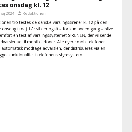
tes onsdag kl. 12
maj 2024
Redaktionen
tionen tro testes de danske varslingssirener kl. 12 på den
e onsdag i maj. I år vil der også – for kun anden gang – blive
mført en test af varslingssystemet S!RENEN, der vil sende
advarsler ud til mobiltelefoner. Alle nyere mobiltelefoner
 automatisk modtage advarslen, der distribueres via en
gget funktionalitet i telefonens styresystem.