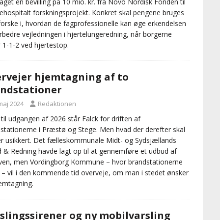
get en bevilling på 10 mio. kr. fra Novo Nordisk Fonden til
æhospitalt forskningsprojekt. Konkret skal pengene bruges
t forske i, hvordan de fagprofessionelle kan øge erkendelsen
rbedre vejledningen i hjertelungeredning, når borgerne
r 1-1-2 ved hjertestop.
rvejer hjemtagning af to
ndstationer
maj 2024
Redaktionen
til udgangen af 2026 står Falck for driften af
stationerne i Præstø og Stege. Men hvad der derefter skal
er usikkert. Det fælleskommunale Midt- og Sydsjællands
 & Redning havde lagt op til at gennemføre et udbud af
ven, men Vordingborg Kommune – hvor brandstationerne
r – vil i den kommende tid overveje, om man i stedet ønsker
emtagning.
slingssirener og ny mobilvarsling