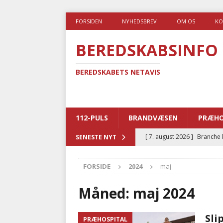
FORSIDEN
NYHEDSBREV
OM OS
KO
BEREDSKABSINFO
BEREDSKABETS NETAVIS
112-PULS
BRANDVÆSEN
PRÆHO
[ 7. august 2026 ]
Branche k
SENESTE NYT
nødsporet
AUTOHJÆLP
FORSIDE
2024
maj
[ 6. august 2026 ]
Brandvæs
BRANDVÆSEN
Måned:
maj 2024
[ 5. august 2026 ]
Advarer:
Sli
PRÆHOSPITAL
i det offentlige
PRÆHOSP