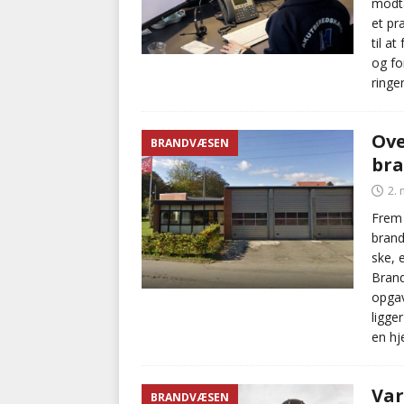
modta
et pr
til a
og fo
ringe
Ove
BRANDVÆSEN
bra
2. 
Frem 
brand
ske, 
Brand
opga
ligge
en hj
Var
BRANDVÆSEN