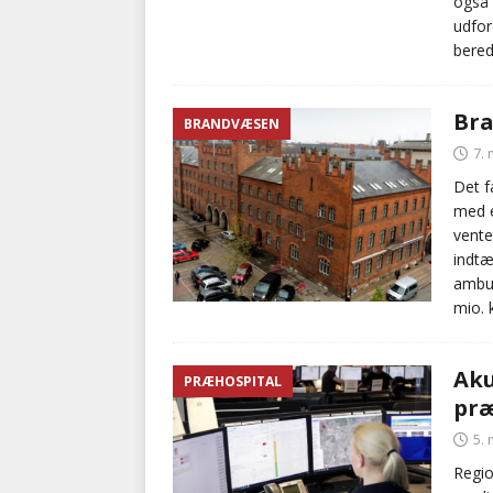
også 
udfor
bered
Bra
BRANDVÆSEN
7. 
Det 
med e
vente
indtæ
ambul
mio. 
Aku
PRÆHOSPITAL
præ
5. 
Regio