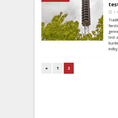
tes
1. 
Tradi
først
genne
test-
burde
indby
«
1
2