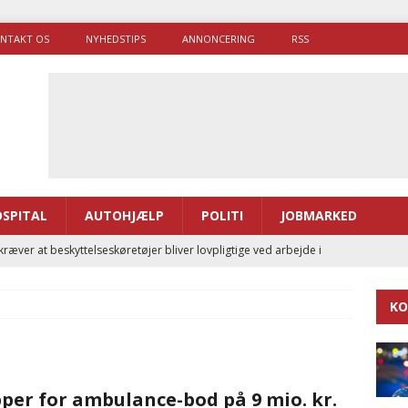
NTAKT OS
NYHEDSTIPS
ANNONCERING
RSS
SPITAL
AUTOHJÆLP
POLITI
JOBMARKED
ræver at beskyttelseskøretøjer bliver lovpligtige ved arbejde i
KO
enernes gennemsnitlige responstid steg med 9 sekunder i 2025
 Udløb af sygetransporttilladelser kan sende 400.000 kørsler over
pper for ambulance-bod på 9 mio. kr.
ITAL