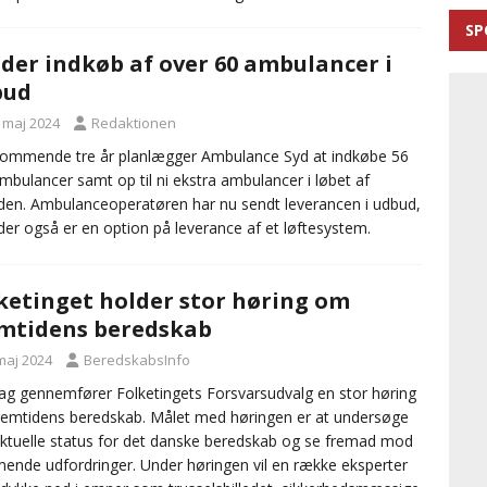
SP
der indkøb af over 60 ambulancer i
bud
. maj 2024
Redaktionen
kommende tre år planlægger Ambulance Syd at indkøbe 56
mbulancer samt op til ni ekstra ambulancer i løbet af
den. Ambulanceoperatøren har nu sendt leverancen i udbud,
der også er en option på leverance af et løftesystem.
ketinget holder stor høring om
mtidens beredskab
maj 2024
BeredskabsInfo
g gennemfører Folketingets Forsvarsudvalg en stor høring
emtidens beredskab. Målet med høringen er at undersøge
ktuelle status for det danske beredskab og se fremad mod
nde udfordringer. Under høringen vil en række eksperter