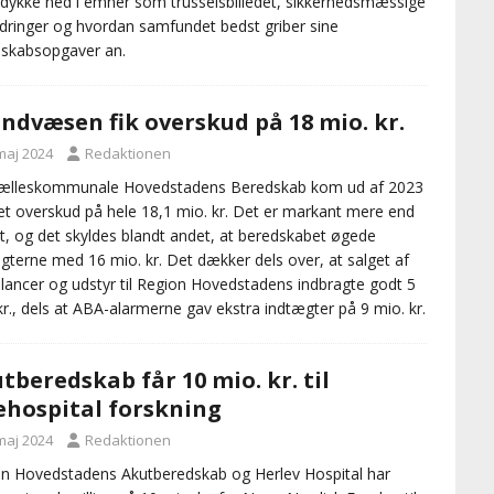
dykke ned i emner som trusselsbilledet, sikkerhedsmæssige
dringer og hvordan samfundet bedst griber sine
skabsopgaver an.
ndvæsen fik overskud på 18 mio. kr.
maj 2024
Redaktionen
fælleskommunale Hovedstadens Beredskab kom ud af 2023
t overskud på hele 18,1 mio. kr. Det er markant mere end
t, og det skyldes blandt andet, at beredskabet øgede
gterne med 16 mio. kr. Det dækker dels over, at salget af
ancer og udstyr til Region Hovedstadens indbragte godt 5
kr., dels at ABA-alarmerne gav ekstra indtægter på 9 mio. kr.
tberedskab får 10 mio. kr. til
hospital forskning
maj 2024
Redaktionen
n Hovedstadens Akutberedskab og Herlev Hospital har