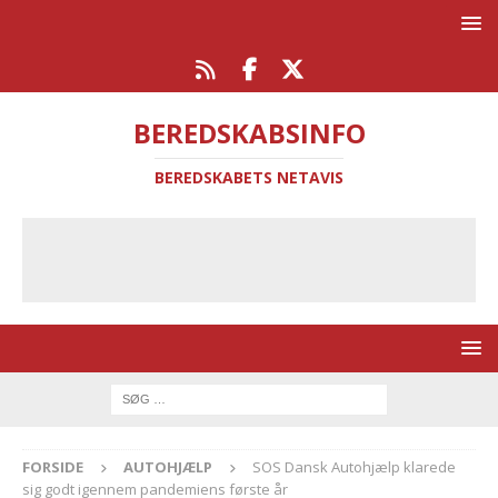
BEREDSKABSINFO
BEREDSKABETS NETAVIS
FORSIDE
AUTOHJÆLP
SOS Dansk Autohjælp klarede
sig godt igennem pandemiens første år