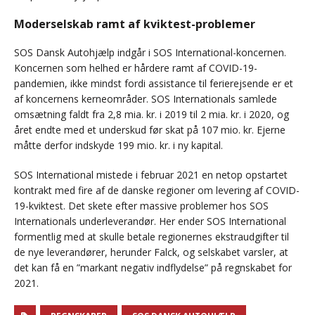
Moderselskab ramt af kviktest-problemer
SOS Dansk Autohjælp indgår i SOS International-koncernen.
Koncernen som helhed er hårdere ramt af COVID-19-
pandemien, ikke mindst fordi assistance til ferierejsende er et
af koncernens kerneområder. SOS Internationals samlede
omsætning faldt fra 2,8 mia. kr. i 2019 til 2 mia. kr. i 2020, og
året endte med et underskud før skat på 107 mio. kr. Ejerne
måtte derfor indskyde 199 mio. kr. i ny kapital.
SOS International mistede i februar 2021 en netop opstartet
kontrakt med fire af de danske regioner om levering af COVID-
19-kviktest. Det skete efter massive problemer hos SOS
Internationals underleverandør. Her ender SOS International
formentlig med at skulle betale regionernes ekstraudgifter til
de nye leverandører, herunder Falck, og selskabet varsler, at
det kan få en ”markant negativ indflydelse” på regnskabet for
2021.