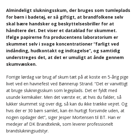
Almindeligt slukningsskum, der bruges som tumleplads
for børn i badetøj, er så giftigt, at brandfolkene selv
skal bære handsker og beskyttelsesbriller for at
håndtere det. Det viser et datablad for skummet.
Ifølge papirerne fra producentens laboratorium er
skummet selv i svage koncentrationer “farligt ved
indånding, hudkontakt og indtagelse”, og samtidig
understreges det, at det er umuligt at ånde gennem
skum­væsken.
Forrige lørdag var brug af skum tæt på at koste en 5-årig pige
livet ved en havnefest ved Bønnerup Strand. “Det er vanvittigt
at bruge slukningsskum som legeplads. Det er fyldt med
usunde kemikalier. Men det værste er, at hvis du falder, så
lukker skummet sig over dig, så kan du ikke trække vejret. Og
hvis der er 30 børn samlet, kan én hurtigt forsvinde uden, at
nogen opdager det”, siger Jesper Mortensen til BT. Han er
medejer af DK Brandteknik, som leverer professionelt
brandslukningsudstyr.