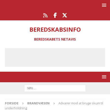
BEREDSKABSINFO
BEREDSKABETS NETAVIS
FORSIDE
BRANDVÆSEN
Advarer mod at bruge skum til
underholdning