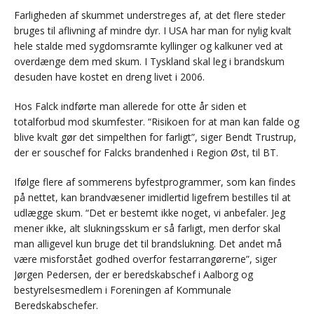
Farligheden af skummet understreges af, at det flere steder
bruges til aflivning af mindre dyr. I USA har man for nylig kvalt
hele stalde med sygdomsramte kyllinger og kalkuner ved at
overdænge dem med skum. I Tyskland skal leg i brandskum
desuden have kostet en dreng livet i 2006.
Hos Falck indførte man ­allerede for otte år siden et
totalforbud mod skumfester. “Risikoen for at man kan falde og
blive kvalt gør det simpelthen for farligt”, siger Bendt Trustrup,
der er souschef for Falcks brandenhed i Region Øst, til BT.
Ifølge flere af sommerens byfestprogrammer, som kan findes
på nettet, kan brandvæsener imidlertid ligefrem bestilles til at
udlægge skum. “Det er bestemt ikke noget, vi anbefaler. Jeg
mener ikke, alt slukningsskum er så farligt, men derfor skal
man alligevel kun bruge det til brandslukning. Det andet må
være misforstået godhed overfor festarrangørerne”, siger
Jørgen Pedersen, der er beredskabschef i Aalborg og
bestyrelsesmedlem i Foreningen af Kommunale
Beredskabschefer.