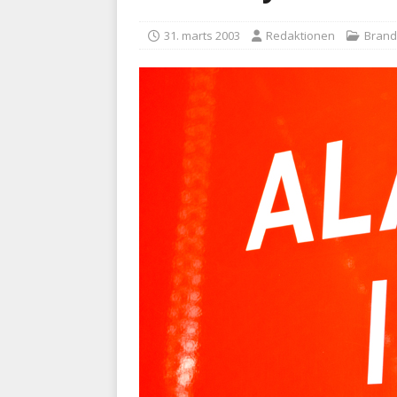
kriminalitet
POLITI
31. marts 2003
Redaktionen
Bran
[ 6. august 2026 ]
Brandvæs
BRANDVÆSEN