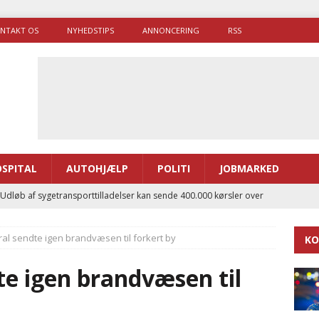
NTAKT OS
NYHEDSTIPS
ANNONCERING
RSS
SPITAL
AUTOHJÆLP
POLITI
JOBMARKED
 Udløb af sygetransporttilladelser kan sende 400.000 kørsler over
ITAL
al sendte igen brandvæsen til forkert by
KO
ance og el-sygetransportvogn til Samsø
PRÆHOSPITAL
enerne brugte lidt længere tid på at komme af sted i 2025
e igen brandvæsen til
g politiuddannelse skal ruste betjentene til mere kompleks