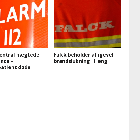
entral nægtede
Falck beholder alligevel
nce –
brandslukning i Høng
atient døde