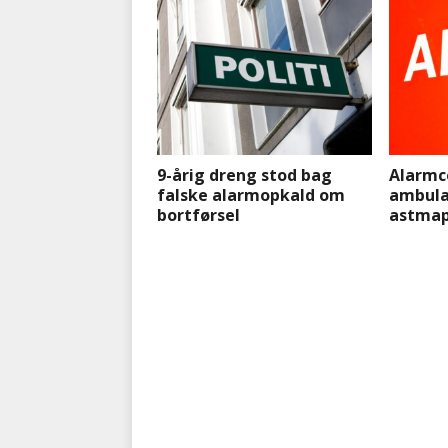
9-årig dreng stod bag
Alarmc
falske alarmopkald om
ambula
bortførsel
astmap