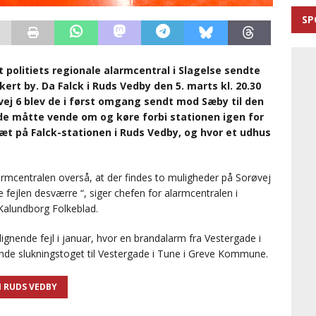
SP
at politiets regionale alarmcentral i Slagelse sendte
kert by. Da Falck i Ruds Vedby den 5. marts kl. 20.30
øvej 6 blev de i først omgang sendt mod Sæby til den
 måtte vende om og køre forbi stationen igen for
tæt på Falck-stationen i Ruds Vedby, og hvor et udhus
rmcentralen overså, at der findes to muligheder på Sorøvej
e fejlen desværre “, siger chefen for alarmcentralen i
 Kalundborg Folkeblad.
ignende fejl i januar, hvor en brandalarm fra Vestergade i
 sende slukningstoget til Vestergade i Tune i Greve Kommune.
I RUDS VEDBY