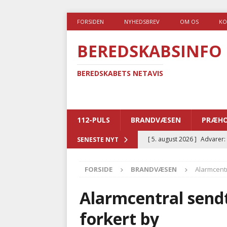
FORSIDEN
NYHEDSBREV
OM OS
KO
BEREDSKABSINFO
BEREDSKABETS NETAVIS
112-PULS
BRANDVÆSEN
PRÆHO
[ 5. august 2026 ]
Advarer:
SENESTE NYT
i det offentlige
PRÆHOSP
FORSIDE
BRANDVÆSEN
Alarmcentr
[ 5. august 2026 ]
Ny ambul
[ 4. august 2026 ]
Brandvæs
Alarmcentral sendt
BRANDVÆSEN
forkert by
[ 4. august 2026 ]
Ny treåri