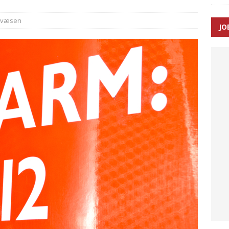
dvæsen
JO
enernes gennemsnitlige responstid steg med 9 sekunder i 2025