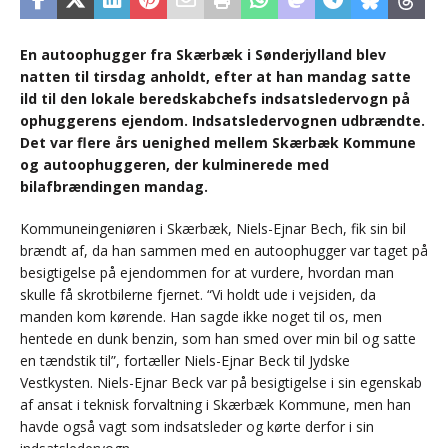
En autoophugger fra Skærbæk i Sønderjylland blev
natten til tirsdag anholdt, efter at han mandag satte
ild til den lokale beredskabchefs indsatsledervogn på
ophuggerens ejendom. Indsatsledervognen udbrændte.
Det var flere års uenighed mellem Skærbæk Kommune
og autoophuggeren, der kulminerede med
bilafbrændingen mandag.
Kommuneingeniøren i Skærbæk, Niels-Ejnar Bech, fik sin bil
brændt af, da han sammen med en autoophugger var taget på
besigtigelse på ejendommen for at vurdere, hvordan man
skulle få skrotbilerne fjernet. “Vi holdt ude i vejsiden, da
manden kom kørende. Han sagde ikke noget til os, men
hentede en dunk benzin, som han smed over min bil og satte
en tændstik til”, fortæller Niels-Ejnar Beck til Jydske
Vestkysten. Niels-Ejnar Beck var på besigtigelse i sin egenskab
af ansat i teknisk forvaltning i Skærbæk Kommune, men han
havde også vagt som indsatsleder og kørte derfor i sin