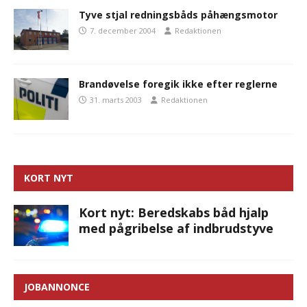
Tyve stjal redningsbåds påhængsmotor
7. december 2004
Redaktionen
Brandøvelse foregik ikke efter reglerne
31. marts 2003
Redaktionen
KORT NYT
Kort nyt: Beredskabs båd hjalp
med pågribelse af indbrudstyve
JOBANNONCE