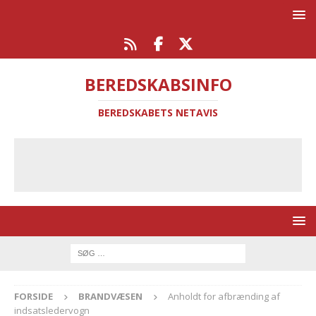
BEREDSKABSINFO
BEREDSKABETS NETAVIS
FORSIDE
BRANDVÆSEN
Anholdt for afbrænding af
indsatsledervogn