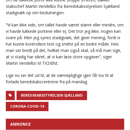
stabschef Martin Vendelbo fra Beredskabsstyrelsen Sjælland
stadigvæk op om beslutningen:
”Vi kan ikke vide, om tallet havde været større eller mindre, om
vi havde lukkede portene eller ej. Det tror jeg ikke, nogen kan
svare på. Men jeg synes stadigvæk, det giver mening, fordi vi
har kunne kontrollere test og smitte på en bedre måde. Hvis
man ser bredt på det, hvilket man også skal, så må man sige,
at vi stadig har sikret, at vi kan løse store opgaver”, siger
Martin Vendelbo til TV2/Øst.
Lige nu ser det ud til, at de værnepligtige igen får lov til at
forlade beredskabscentrene fra på mandag.
BEREDSKABSSTYRELSEN SJÆLLAND
CORONA-COVID-19
ANNONCE