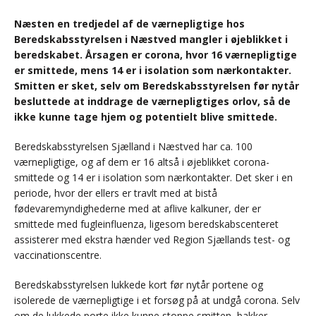
Næsten en tredjedel af de værnepligtige hos
Beredskabsstyrelsen i Næstved mangler i øjeblikket i
beredskabet. Årsagen er corona, hvor 16 værnepligtige
er smittede, mens 14 er i isolation som nærkontakter.
Smitten er sket, selv om Beredskabsstyrelsen før nytår
besluttede at inddrage de værnepligtiges orlov, så de
ikke kunne tage hjem og potentielt blive smittede.
Beredskabsstyrelsen Sjælland i Næstved har ca. 100
værnepligtige, og af dem er 16 altså i øjeblikket corona-
smittede og 14 er i isolation som nærkontakter. Det sker i en
periode, hvor der ellers er travlt med at bistå
fødevaremyndighederne med at aflive kalkuner, der er
smittede med fugleinfluenza, ligesom beredskabscenteret
assisterer med ekstra hænder ved Region Sjællands test- og
vaccinationscentre.
Beredskabsstyrelsen lukkede kort før nytår portene og
isolerede de værnepligtige i et forsøg på at undgå corona. Selv
om de lukkede porte ikke kunne stoppe smitten, bakker