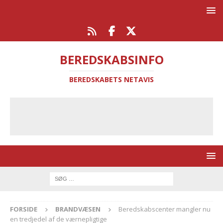
BEREDSKABSINFO
BEREDSKABETS NETAVIS
FORSIDE
BRANDVÆSEN
Beredskabscenter mangler nu
en tredjedel af de værnepligtige