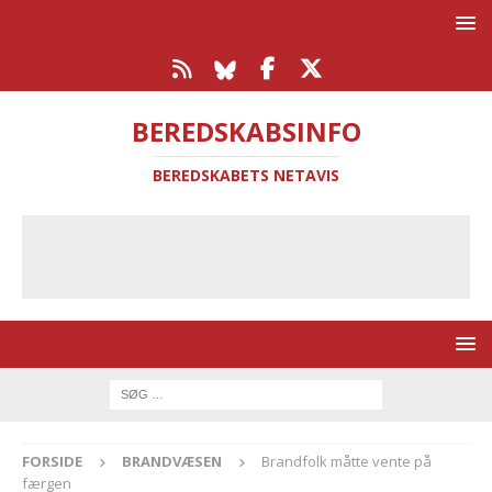
BEREDSKABSINFO
BEREDSKABETS NETAVIS
FORSIDE
BRANDVÆSEN
Brandfolk måtte vente på
færgen