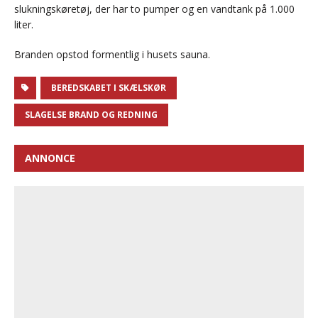
slukningskøretøj, der har to pumper og en vandtank på 1.000
liter.
Branden opstod formentlig i husets sauna.
BEREDSKABET I SKÆLSKØR
SLAGELSE BRAND OG REDNING
ANNONCE