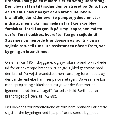
Brandslukning på en mindre ø er en særlig udfordring.
Den blev natten til tirsdag demonstreret på Omø, hvor
et stuehus blev hærget af en brand. De lokale
brandfolk, der råder over to pumper, ydede en stor
indsats, men slukningshjælpen fra Skælskør blev
forsinket, fordi færgen lå på Omø. Kaptajnen måtte
derfor først vækkes, hvorefter færgen sejlede til
Stigsnæs og hentede brandvæsen og politi – og så
sejlede retur til Omø. Da assistancen nåede frem, var
bygningen brændt ned.
Omø har ca. 185 indbyggere, og syv lokale brandfolk rykkede
ud for at bekæmpe branden. ”Det gik ulykkeligt stærkt med
den brand. På vej til brandstationen kørte jeg forbi huset, og
der var der enkelte flammer på overetagen. Da vi senere kom
med sprøjten og sikkerhedsudstyr, var der flammer op
igennem halvdelen af taget”, fortæller Keld Berth, der er
brandfoged på øen, til TV2 Øst.
Det lykkedes for brandfolkene at forhindre branden i at brede
sig til andre bygninger ved hjælp af øens specialbyggede