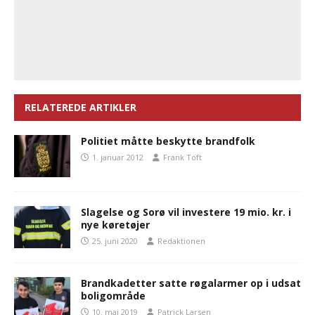
RELATEREDE ARTIKLER
Politiet måtte beskytte brandfolk
1. januar 2012
Frank Toft
Slagelse og Sorø vil investere 19 mio. kr. i
nye køretøjer
25. juni 2020
Redaktionen
Brandkadetter satte røgalarmer op i udsat
boligområde
10. maj 2019
Patrick Larsen