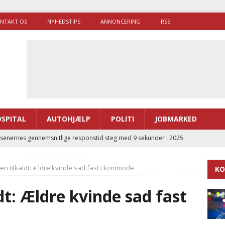
NTAKT OS
NYHEDSTIPS
ANNONCERING
RSS
SPITAL
AUTOHJÆLP
POLITI
JOBMARKED
enernes gennemsnitlige responstid steg med 9 sekunder i 2025
n tilkaldt: Ældre kvinde sad fast i kommode
KO
 Udløb af sygetransporttilladelser kan sende 400.000 kørsler over
ITAL
t: Ældre kvinde sad fast
ance og el-sygetransportvogn til Samsø
PRÆHOSPITAL
enerne brugte lidt længere tid på at komme af sted i 2025