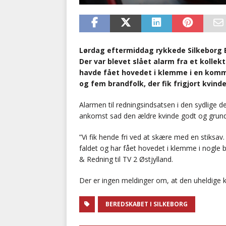
Lørdag eftermiddag rykkede Silkeborg 
Der var blevet slået alarm fra et kollek
havde fået hovedet i klemme i en kom
og fem brandfolk, der fik frigjort kvind
Alarmen til redningsindsatsen i den sydlige de
ankomst sad den ældre kvinde godt og grund
”Vi fik hende fri ved at skære med en stiksav
faldet og har fået hovedet i klemme i nogle 
& Redning til TV 2 Østjylland.
Der er ingen meldinger om, at den uheldige k
BEREDSKABET I SILKEBORG