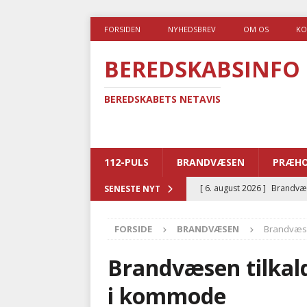
FORSIDEN
NYHEDSBREV
OM OS
KO
BEREDSKABSINFO
BEREDSKABETS NETAVIS
112-PULS
BRANDVÆSEN
PRÆHO
[ 6. august 2026 ]
Brandvæs
SENESTE NYT
BRANDVÆSEN
FORSIDE
BRANDVÆSEN
Brandvæse
[ 5. august 2026 ]
Advarer:
i det offentlige
PRÆHOSP
Brandvæsen tilkald
[ 5. august 2026 ]
Ny ambul
i kommode
[ 4. august 2026 ]
Brandvæs