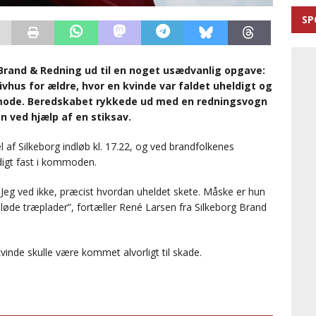
SP
Brand & Redning ud til en noget usædvanlig opgave:
tivhus for ældre, hvor en kvinde var faldet uheldigt og
mode. Beredskabet rykkede ud med en redningsvogn
en ved hjælp af en stiksav.
l af Silkeborg indløb kl. 17.22, og ved brandfolkenes
igt fast i kommoden.
. Jeg ved ikke, præcist hvordan uheldet skete. Måske er hun
bløde træplader”, fortæller René Larsen fra Silkeborg Brand
vinde skulle være kommet alvorligt til skade.