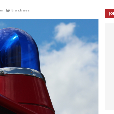
en
Brandvæsen
JO
ræver at beskyttelseskøretøjer bliver lovpligtige ved arbejde i