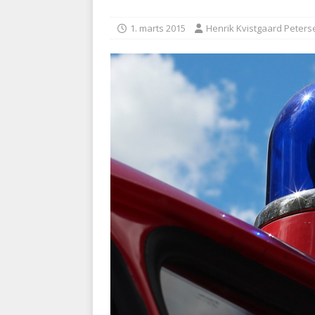
BRANDVÆSEN
1. marts 2015
Henrik Kvistgaard Peters
[ 7. august 2026 ]
Branche k
nødsporet
AUTOHJÆLP