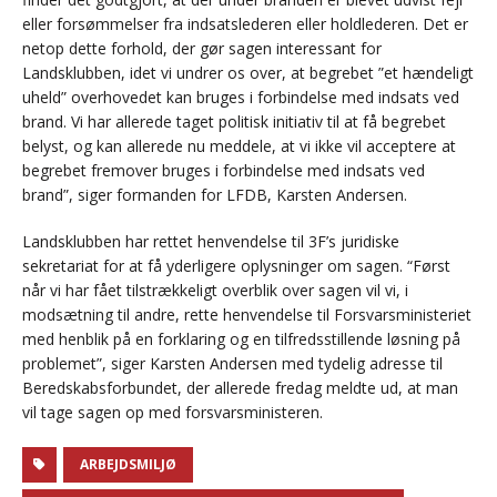
eller forsømmelser fra indsatslederen eller holdlederen. Det er
netop dette forhold, der gør sagen interessant for
Landsklubben, idet vi undrer os over, at begrebet ”et hændeligt
uheld” overhovedet kan bruges i forbindelse med indsats ved
brand. Vi har allerede taget politisk initiativ til at få begrebet
belyst, og kan allerede nu meddele, at vi ikke vil acceptere at
begrebet fremover bruges i forbindelse med indsats ved
brand”, siger formanden for LFDB, Karsten Andersen.
Landsklubben har rettet henvendelse til 3F’s juridiske
sekretariat for at få yderligere oplysninger om sagen. “Først
når vi har fået tilstrækkeligt overblik over sagen vil vi, i
modsætning til andre, rette henvendelse til Forsvarsministeriet
med henblik på en forklaring og en tilfredsstillende løsning på
problemet”, siger Karsten Andersen med tydelig adresse til
Beredskabsforbundet, der allerede fredag meldte ud, at man
vil tage sagen op med forsvarsministeren.
ARBEJDSMILJØ