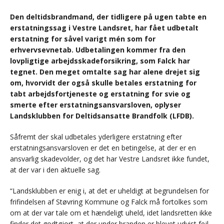
Den deltidsbrandmand, der tidligere på ugen tabte en
erstatningssag i Vestre Landsret, har fået udbetalt
erstatning for såvel varigt mén som for
erhvervsevnetab. Udbetalingen kommer fra den
lovpligtige arbejdsskadeforsikring, som Falck har
tegnet. Den meget omtalte sag har alene drejet sig
om, hvorvidt der også skulle betales erstatning for
tabt arbejdsfortjeneste og erstatning for svie og
smerte efter erstatningsansvarsloven, oplyser
Landsklubben for Deltidsansatte Brandfolk (LFDB).
Såfremt der skal udbetales yderligere erstatning efter
erstatningsansvarsloven er det en betingelse, at der er en
ansvarlig skadevolder, og det har Vestre Landsret ikke fundet,
at der var i den aktuelle sag.
“Landsklubben er enig i, at det er uheldigt at begrundelsen for
frifindelsen af Støvring Kommune og Falck må fortolkes som
om at der var tale om et hændeligt uheld, idet landsretten ikke
finder det godtgjort, at der under branden er blevet udvist fejl