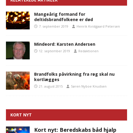
Mangeårig formand for
deltidsbrandfolkene er død
7. september 2019
Henrik Kvistgaard Petersen
Mindeord: Karsten Andersen
12. september 2019
Redaktionen
Brandfolks påvirkning fra røg skal nu
kortlægges
21. august 2015
Søren Nyboe Knudsen
KORT NYT
Kort nyt: Beredskabs båd hjalp