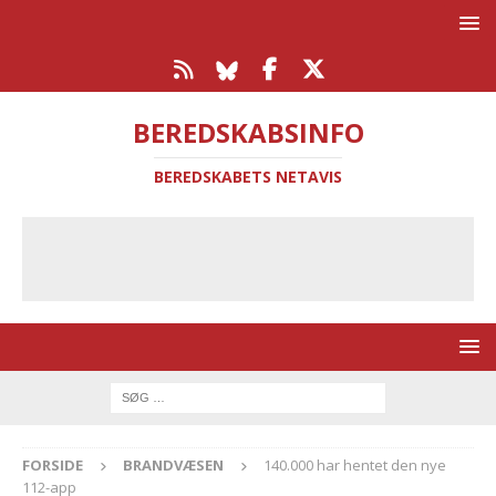
BEREDSKABSINFO
BEREDSKABETS NETAVIS
FORSIDE
BRANDVÆSEN
140.000 har hentet den nye
112-app