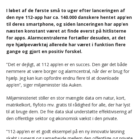
I løbet af de første små to uger efter lanceringen af
den nye 112-app har ca. 140.000 danskere hentet app’en
til deres smartphone, og siden lanceringen har app’en
næsten konstant været at finde øverst på hitlisterne
for apps. Alarmcentralerne fortæller desuden, at det
nye hjælpeværktøj allerede har været i funktion flere
gange og gjort en positiv forskel.
”Det er dejligt, at 112 app’en er en succes. Den gør det både
nemmere at være borger og alarmcentral, når der er brug for
hjælp. Jeg kan kun opfordre endnu flere til at downloade
app’en”, siger miljøminister Ida Auken.
Miljøministeriet stiller en stor mængde data om natur, kort,
matrikelkort, flyfoto mv. gratis til rådighed for alle, der har lyst
til at bruge dem. De frie data skal understøtte effektivisering af
den offentlige sektor og økonomisk vækst i den private.
”112-app’en er et godt eksempel på en ny innovativ løsning
skabt i synergi og samarbejde mellem den offentlige og private