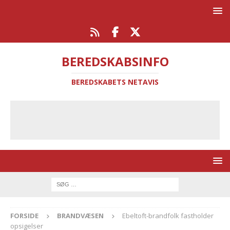
BEREDSKABSINFO
BEREDSKABETS NETAVIS
FORSIDE
BRANDVÆSEN
Ebeltoft-brandfolk fastholder
opsigelser