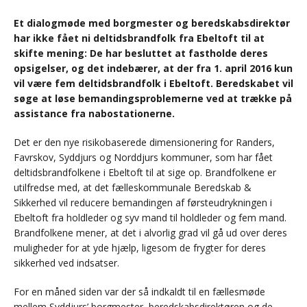
Et dialogmøde med borgmester og beredskabsdirektør
har ikke fået ni deltidsbrandfolk fra Ebeltoft til at
skifte mening: De har besluttet at fastholde deres
opsigelser, og det indebærer, at der fra 1. april 2016 kun
vil være fem deltidsbrandfolk i Ebeltoft. Beredskabet vil
søge at løse bemandingsproblemerne ved at trække på
assistance fra nabostationerne.
Det er den nye risikobaserede dimensionering for Randers,
Favrskov, Syddjurs og Norddjurs kommuner, som har fået
deltidsbrandfolkene i Ebeltoft til at sige op. Brandfolkene er
utilfredse med, at det fælleskommunale Beredskab &
Sikkerhed vil reducere bemandingen af førsteudrykningen i
Ebeltoft fra holdleder og syv mand til holdleder og fem mand.
Brandfolkene mener, at det i alvorlig grad vil gå ud over deres
muligheder for at yde hjælp, ligesom de frygter for deres
sikkerhed ved indsatser.
For en måned siden var der så indkaldt til en fællesmøde
mellem Syddjurs’ borgmester, beredskabsdirektøren og de