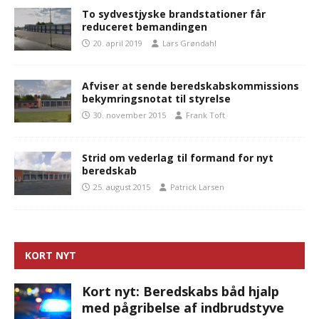
To sydvestjyske brandstationer får
reduceret bemandingen
20. april 2019
Lars Grøndahl
Afviser at sende beredskabskommissions
bekymringsnotat til styrelse
30. november 2015
Frank Toft
Strid om vederlag til formand for nyt
beredskab
25. august 2015
Patrick Larsen
KORT NYT
Kort nyt: Beredskabs båd hjalp
med pågribelse af indbrudstyve