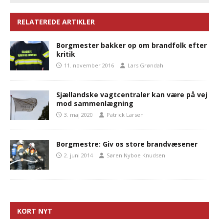
RELATEREDE ARTIKLER
Borgmester bakker op om brandfolk efter
kritik
11. november 2016
Lars Grøndahl
Sjællandske vagtcentraler kan være på vej
mod sammenlægning
3. maj 2020
Patrick Larsen
Borgmestre: Giv os store brandvæsener
2. juni 2014
Søren Nyboe Knudsen
KORT NYT