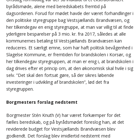
byrådsmøde, alene med beredskabets fremtid på
dagsordenen. Forud for mødet havde der været forhandlinger i
den politiske styregruppe bag Vestsjællands Brandvæsen, og
her tilkendegav en enig styregruppe, at man var villig til at finde
yderligere besparelser på 3 mio. kr. fra 2017, således at alle
kommunernes betaling til Vestsjællands Brandvæsen kan
reduceres. Et særligt emne, som har haft politisk bevågenhed i
Slagelse Kommune, er fremtiden for brandskolen i Korsør, og
her tilkendegav styregruppen, at man er enig i, at brandskolen i
dag drives efter et princip om, at den økonomisk skal hvile i sig
selv. ”Det skal den fortsat gøre, så der sikres løbende
investeringer i udvikling af brandskolen”, lød det fra
styregruppen.
Borgmesters forslag nedstemt
Borgmester Stén Knuth (V) har været forkæmper for det
fælles beredskab, og på byrådsmødet foreslog han, at det
reviderede budget for Vestsjællands Brandvæsen blev
godkendt. Det forslag blev imidlertid nedstemt med