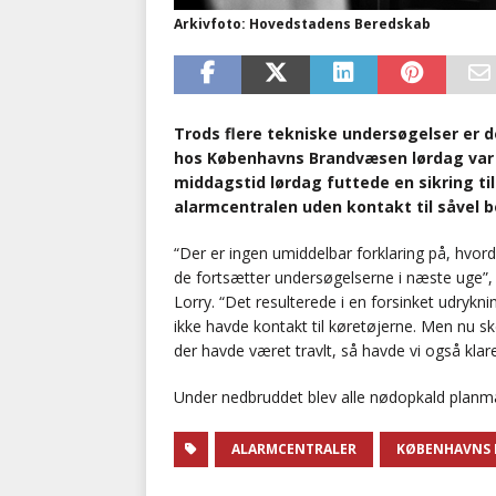
Arkivfoto: Hovedstadens Beredskab
Trods flere tekniske undersøgelser er d
hos Københavns Brandvæsen lørdag var de
middagstid lørdag futtede en sikring ti
alarmcentralen uden kontakt til såvel 
“Der er ingen umiddelbar forklaring på, hvord
de fortsætter undersøgelserne i næste uge”, 
Lorry. “Det resulterede i en forsinket udrykni
ikke havde kontakt til køretøjerne. Men nu s
der havde været travlt, så havde vi også klar
Under nedbruddet blev alle nødopkald planmæs
ALARMCENTRALER
KØBENHAVNS