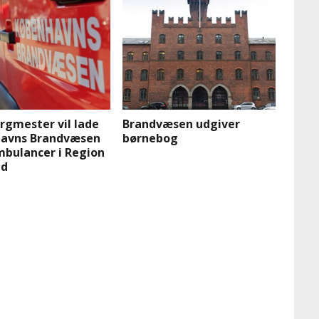
rgmester vil lade
Brandvæsen udgiver
avns Brandvæsen
børnebog
mbulancer i Region
nd