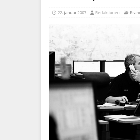
BRANDVÆSEN
22. januar 2007
Redaktionen
Bran
[ 7. august 2026 ]
Branche k
nødsporet
AUTOHJÆLP