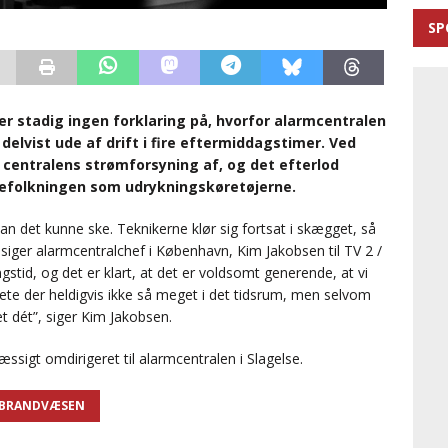
SP
er stadig ingen forklaring på, hvorfor alarmcentralen
lvist ude af drift i fire eftermiddagstimer. Ved
l centralens strømforsyning af, og det efterlod
befolkningen som udrykningskøretøjerne.
an det kunne ske. Teknikerne klør sig fortsat i skægget, så
siger alarmcentralchef i København, Kim Jakobsen til TV 2 /
ngstid, og det er klart, at det er voldsomt generende, at vi
kete der heldigvis ikke så meget i det tidsrum, men selvom
et dét”, siger Kim Jakobsen.
sigt omdirigeret til alarmcentralen i Slagelse.
 BRANDVÆSEN