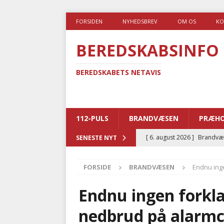
FORSIDEN
NYHEDSBREV
OM OS
KO
BEREDSKABSINFO
BEREDSKABETS NETAVIS
112-PULS
BRANDVÆSEN
PRÆHO
[ 6. august 2026 ]
Brandvæs
SENESTE NYT
BRANDVÆSEN
FORSIDE
BRANDVÆSEN
Endnu inge
[ 5. august 2026 ]
Advarer:
i det offentlige
PRÆHOSP
Endnu ingen forkla
[ 5. august 2026 ]
Ny ambul
nedbrud på alarmc
[ 4. august 2026 ]
Brandvæs