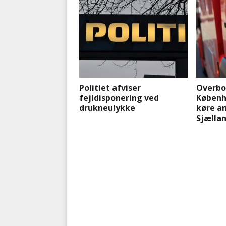
Politiet afviser
Overbo
fejldisponering ved
Københ
drukneulykke
køre a
Sjælla