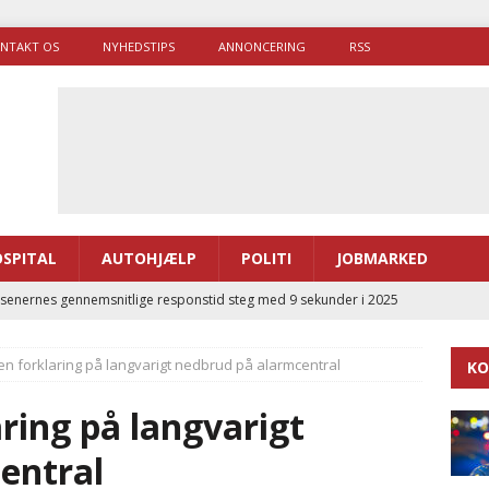
NTAKT OS
NYHEDSTIPS
ANNONCERING
RSS
SPITAL
AUTOHJÆLP
POLITI
JOBMARKED
enernes gennemsnitlige responstid steg med 9 sekunder i 2025
n forklaring på langvarigt nedbrud på alarmcentral
KO
 Udløb af sygetransporttilladelser kan sende 400.000 kørsler over
ITAL
ring på langvarigt
ance og el-sygetransportvogn til Samsø
PRÆHOSPITAL
entral
enerne brugte lidt længere tid på at komme af sted i 2025