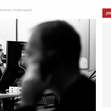
dvæsen
,
Præhospital
JO
ræver at beskyttelseskøretøjer bliver lovpligtige ved arbejde i