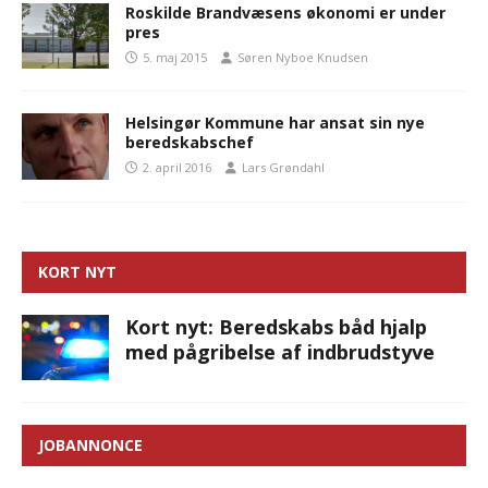
Roskilde Brandvæsens økonomi er under
pres
5. maj 2015
Søren Nyboe Knudsen
Helsingør Kommune har ansat sin nye
beredskabschef
2. april 2016
Lars Grøndahl
KORT NYT
Kort nyt: Beredskabs båd hjalp
med pågribelse af indbrudstyve
JOBANNONCE