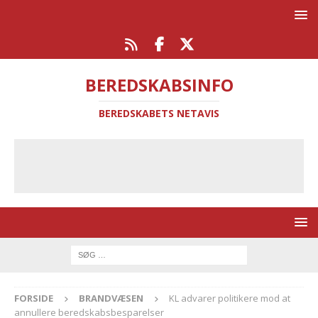
BEREDSKABSINFO
BEREDSKABETS NETAVIS
FORSIDE
BRANDVÆSEN
KL advarer politikere mod at
annullere beredskabsbesparelser