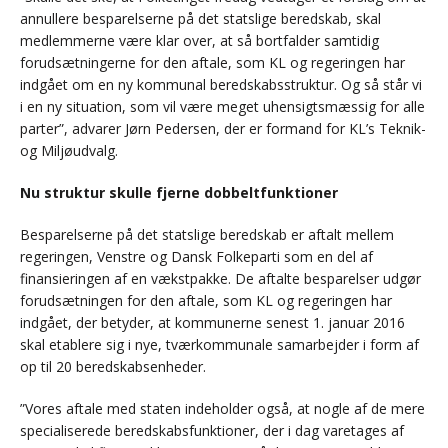
annullere besparelserne på det statslige beredskab, skal
medlemmerne være klar over, at så bortfalder samtidig
forudsætningerne for den aftale, som KL og regeringen har
indgået om en ny kommunal beredskabsstruktur. Og så står vi
i en ny situation, som vil være meget uhensigtsmæssig for alle
parter”, advarer Jørn Pedersen, der er formand for KL’s Teknik-
og Miljøudvalg.
Nu struktur skulle fjerne dobbeltfunktioner
Besparelserne på det statslige beredskab er aftalt mellem
regeringen, Venstre og Dansk Folkeparti som en del af
finansieringen af en vækstpakke. De aftalte besparelser udgør
forudsætningen for den aftale, som KL og regeringen har
indgået, der betyder, at kommunerne senest 1. januar 2016
skal etablere sig i nye, tværkommunale samarbejder i form af
op til 20 beredskabsenheder.
”Vores aftale med staten indeholder også, at nogle af de mere
specialiserede beredskabsfunktioner, der i dag varetages af