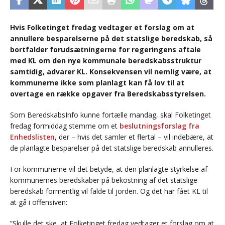
Hvis Folketinget fredag vedtager et forslag om at
annullere besparelserne på det statslige beredskab, så
bortfalder forudsætningerne for regeringens aftale
med KL om den nye kommunale beredskabsstruktur
samtidig, advarer KL. Konsekvensen vil nemlig være, at
kommunerne ikke som planlagt kan få lov til at
overtage en række opgaver fra Beredskabsstyrelsen.
Som BeredskabsInfo kunne fortælle mandag, skal Folketinget
fredag formiddag stemme om et
beslutningsforslag fra
Enhedslisten
, der – hvis det samler et flertal – vil indebære, at
de planlagte besparelser på det statslige beredskab annulleres.
For kommunerne vil det betyde, at den planlagte styrkelse af
kommunernes beredskaber på bekostning af det statslige
beredskab formentlig vil falde til jorden. Og det har fået KL til
at gå i offensiven:
”Skulle det ske, at Folketinget fredag vedtager et forslag om at