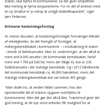
staten, skal flyttes til kommunerne. Så det giver simpelthen
ikke mening at fjerne besparelserne. For en del af øvelsen med
en ny struktur er jo netop at undgå dobbeltkapacitet”, siger
Jørn Pedersen.
Kritiserer beslutningsforslag
KL mener desuden, at beslutningsforslaget forvrænger billedet
af virkeligheden, da det fremgår af forslaget, at
redningsberedskabet i kommunerne – i modsætning til staten
– består af deltidsansatte. Men KL understreger, at der altså er
mere end 8.000 ansatte i de kommunale beredskaber, heraf
mere end 1.700 på fuld tid, mens der ifølge KL kun er 230
fuldtidsansatte i det statslige beredskab. Og i 2012 håndterede
det kommunale beredskab ca. 40.000 hændelser, mens det
statslige redningsberedskab kun var indsat 435 gange.
”Man skulle tro, at verden falder sammen, hvis den
operationelle del af statens opgaver overflyttes til
kommunerne. Men det gør den altså ikke. Tværtimod giver det
god mening, at de nye store enheder får mulighed for at