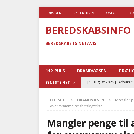
FORSIDEN
NYHEDSBREV
OM OS
KO
BEREDSKABSINFO
BEREDSKABETS NETAVIS
112-PULS
BRANDVÆSEN
PRÆHO
[ 5. august 2026 ]
Advarer:
SENESTE NYT
i det offentlige
PRÆHOSP
FORSIDE
BRANDVÆSEN
Mangler pe
[ 5. august 2026 ]
Ny ambul
oversvømmelsesbeskyttelse
[ 4. august 2026 ]
Brandvæs
Mangler penge til 
BRANDVÆSEN
[ 4. august 2026 ]
Ny treåri