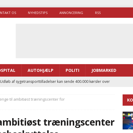
NTAKT OS
NYHEDSTIPS
ANNONCERING
RSS
SPITAL
AUTOHJÆLP
POLITI
JOBMARKED
 Udløb af sygetransporttilladelser kan sende 400.000 kørsler over
ITAL
nge til ambitiøst træningscenter for
KO
ance og el-sygetransportvogn til Samsø
PRÆHOSPITAL
enerne brugte lidt længere tid på at komme af sted i 2025
ambitiøst træningscenter
g politiuddannelse skal ruste betjentene til mere kompleks