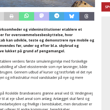
SP
rksomheder og videninstitutioner etablere et
ter for oversvømmelsesbeskyttelse, hvor
kab kan udvikle, teste og demonstrere nye mobile og
anvendes før, under og efter bl.a. skybrud og
live lukket på grund af pengemangel.
ablere verdens første simuleringsmiljø med forskellige
 udstilling af såvel eksisterende som nye løsninger, både
ge brugere. Gennem udbud af kurser og testforløb vil det nye
yggeri og infrastruktur mod vandskader på nye og mere
s på Roskilde Brandvæsens grønne areal ved Gl. Vindingevej
il at eje såvel areal som anlæg. Anlægget skal først og
darbejdere og frivillige i beredskabet, men derudover er
get udlejes til andre kommuner, beredskaber,