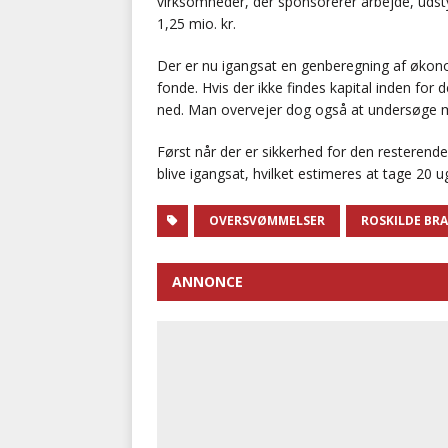
virksomheder, der sponsorerer arbejde, udstyr
1,25 mio. kr.
Der er nu igangsat en genberegning af økono
fonde. Hvis der ikke findes kapital inden for
ned. Man overvejer dog også at undersøge mul
Først når der er sikkerhed for den resterend
blive igangsat, hvilket estimeres at tage 20 u
OVERSVØMMELSER
ROSKILDE BR
ANNONCE