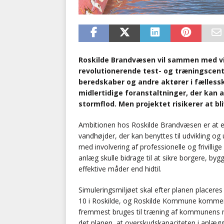
Roskilde Brandvæsen vil sammen med vi
revolutionerende test- og træningscen
beredskaber og andre aktører i fælless
midlertidige foranstaltninger, der kan 
stormflod. Men projektet risikerer at b
Ambitionen hos Roskilde Brandvæsen er at et
vandhøjder, der kan benyttes til udvikling og
med involvering af professionelle og frivilli
anlæg skulle bidrage til at sikre borgere, b
effektive måder end hidtil.
Simuleringsmiljøet skal efter planen placere
10 i Roskilde, og Roskilde Kommune kommer t
fremmest bruges til træning af kommunens me
det planen, at overskudskapaciteten i anlæg