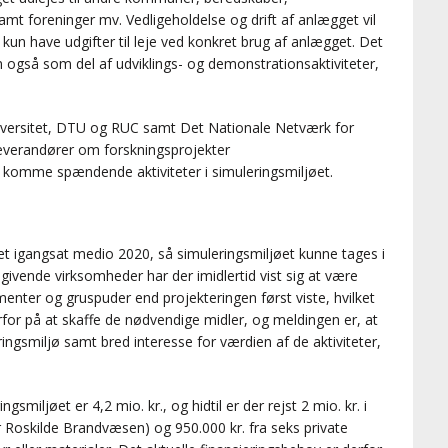
mt foreninger mv. Vedligeholdelse og drift af anlægget vil
un have udgifter til leje ved konkret brug af anlægget. Det
n også som del af udviklings- og demonstrationsaktiviteter,
Universitet, DTU og RUC samt Det Nationale Netværk for
leverandører om forskningsprojekter
e komme spændende aktiviteter i simuleringsmiljøet.
et igangsat medio 2020, så simuleringsmiljøet kunne tages i
sgivende virksomheder har der imidlertid vist sig at være
nter og gruspuder end projekteringen først viste, hvilket
rfor på at skaffe de nødvendige midler, og meldingen er, at
ingsmiljø samt bred interesse for værdien af de aktiviteter,
smiljøet er 4,2 mio. kr., og hidtil er der rejst 2 mio. kr. i
 Roskilde Brandvæsen) og 950.000 kr. fra seks private