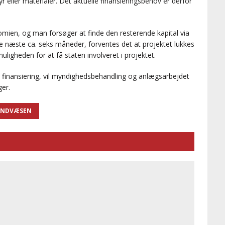
 eller materialer. Det aktuelle finansieringsbehov er derfor
mien, og man forsøger at finde den resterende kapital via
 de næste ca. seks måneder, forventes det at projektet lukkes
igheden for at få staten involveret i projektet.
e finansiering, vil myndighedsbehandling og anlægsarbejdet
ger.
ANDVÆSEN