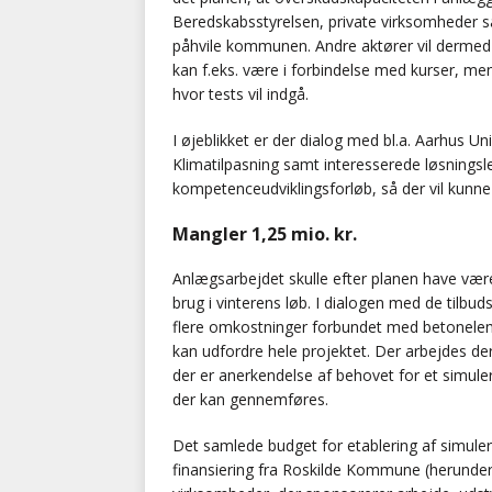
Beredskabsstyrelsen, private virksomheder sa
påhvile kommunen. Andre aktører vil dermed k
kan f.eks. være i forbindelse med kurser, me
hvor tests vil indgå.
I øjeblikket er der dialog med bl.a. Aarhus 
Klimatilpasning samt interesserede løsnings
kompetenceudviklingsforløb, så der vil kunn
Mangler 1,25 mio. kr.
Anlægsarbejdet skulle efter planen have vær
brug i vinterens løb. I dialogen med de tilbud
flere omkostninger forbundet med betoneleme
kan udfordre hele projektet. Der arbejdes de
der er anerkendelse af behovet for et simuler
der kan gennemføres.
Det samlede budget for etablering af simulering
finansiering fra Roskilde Kommune (herunder