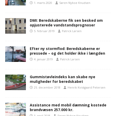
1. marts 2020
Søren Nyboe Knudsen
DMI: Beredskaberne fik sen besked om
opjusterede vandstandsprognoser
5. februar 2019
Patrick Larsen
Efter ny stormflod: Beredskaberne er
pressede – og det holder ikke i længden
4. januar 2019
Patrick Larsen
Gummistøvleindeks kan skabe nye
muligheder for beredskabet
25. december 2018
Henrik Kvistgaard Petersen
Assistance med mobil dæmning kostede
brandvæsen 257.000 kr.
3. april 2018
Søren Nyboe Knudsen