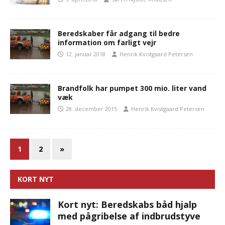
Beredskaber får adgang til bedre
information om farligt vejr
12. januar 2018
Henrik Kvistgaard Petersen
Brandfolk har pumpet 300 mio. liter vand
væk
28. december 2015
Henrik Kvistgaard Petersen
1
2
»
KORT NYT
Kort nyt: Beredskabs båd hjalp
med pågribelse af indbrudstyve