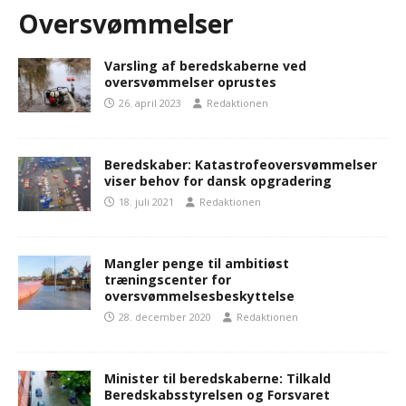
Oversvømmelser
Varsling af beredskaberne ved
oversvømmelser oprustes
26. april 2023
Redaktionen
Beredskaber: Katastrofeoversvømmelser
viser behov for dansk opgradering
18. juli 2021
Redaktionen
Mangler penge til ambitiøst
træningscenter for
oversvømmelsesbeskyttelse
28. december 2020
Redaktionen
Minister til beredskaberne: Tilkald
Beredskabsstyrelsen og Forsvaret