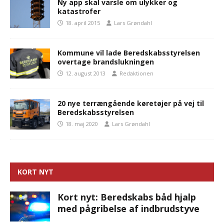
Ny app skal varsle om ulykker og
katastrofer
18. april 2015
Lars Grøndahl
Kommune vil lade Beredskabsstyrelsen
overtage brandslukningen
12. august 2013
Redaktionen
20 nye terrængående køretøjer på vej til
Beredskabsstyrelsen
18. maj 2020
Lars Grøndahl
KORT NYT
Kort nyt: Beredskabs båd hjalp
med pågribelse af indbrudstyve