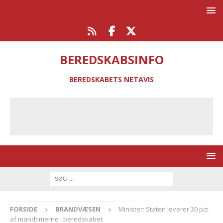
BEREDSKABSINFO
BEREDSKABETS NETAVIS
FORSIDE
BRANDVÆSEN
Minister: Staten leverer 30 pct.
af mandtimerne i beredskabet