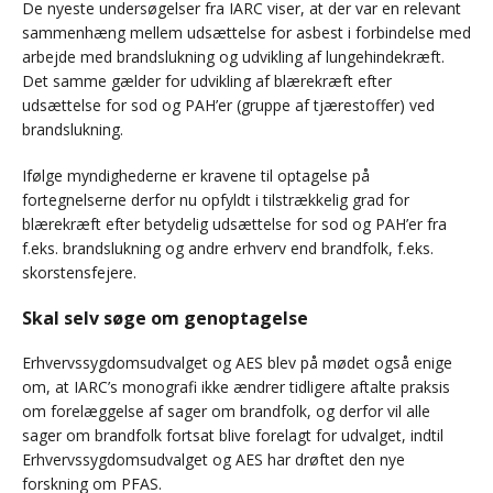
De nyeste undersøgelser fra IARC viser, at der var en relevant
sammenhæng mellem udsættelse for asbest i forbindelse med
arbejde med brandslukning og udvikling af lungehindekræft.
Det samme gælder for udvikling af blærekræft efter
udsættelse for sod og PAH’er (gruppe af tjærestoffer) ved
brandslukning.
Ifølge myndighederne er kravene til optagelse på
fortegnelserne derfor nu opfyldt i tilstrækkelig grad for
blærekræft efter betydelig udsættelse for sod og PAH’er fra
f.eks. brandslukning og andre erhverv end brandfolk, f.eks.
skorstensfejere.
Skal selv søge om genoptagelse
Erhvervssygdomsudvalget og AES blev på mødet også enige
om, at IARC’s monografi ikke ændrer tidligere aftalte praksis
om forelæggelse af sager om brandfolk, og derfor vil alle
sager om brandfolk fortsat blive forelagt for udvalget, indtil
Erhvervssygdomsudvalget og AES har drøftet den nye
forskning om PFAS.