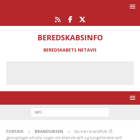
BEREDSKABSINFO
BEREDSKABETS NETAVIS
FORSIDE
BRANDVÆSEN
Nu kan brandfolk få
genoptaget afviste sager om blærekræft og lungehindekræft