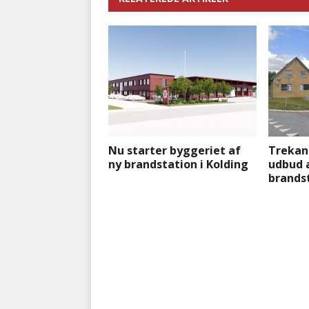
Nu starter byggeriet af
Trekant
ny brandstation i Kolding
udbud a
brands