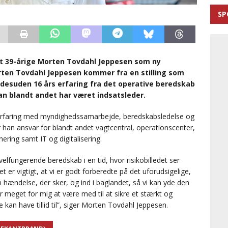
SP
 39-årige Morten Tovdahl Jeppesen som ny
rten Tovdahl Jeppesen kommer fra en stilling som
 desuden 16 års erfaring fra det operative beredskab
han blandt andet har været indsatsleder.
 erfaring med myndighedssamarbejde, beredskabsledelse og
han ansvar for blandt andet vagtcentral, operationscenter,
ring samt IT og digitalisering.
 velfungerende beredskab i en tid, hvor risikobilledet ser
 er vigtigt, at vi er godt forberedte på det uforudsigelige,
hændelse, der sker, og ind i baglandet, så vi kan yde den
er meget for mig at være med til at sikre et stærkt og
 have tillid til”, siger Morten Tovdahl Jeppesen.