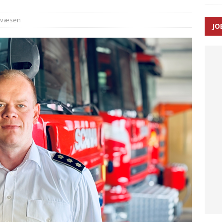
dvæsen
JO
ræver at beskyttelseskøretøjer bliver lovpligtige ved arbejde i