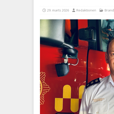
BRANDVÆSEN
29. marts 2026
Redaktionen
Bran
[ 7. august 2026 ]
Branche k
nødsporet
AUTOHJÆLP