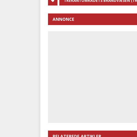
TREKANTOMRÅDETS BRANDVÆSEN (T
ANNONCE
RELATEREDE ARTIKLER