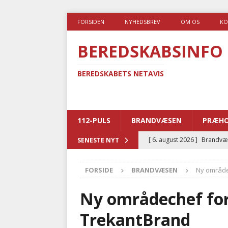
FORSIDEN
NYHEDSBREV
OM OS
KO
BEREDSKABSINFO
BEREDSKABETS NETAVIS
112-PULS
BRANDVÆSEN
PRÆHO
[ 6. august 2026 ]
Brandvæs
SENESTE NYT
BRANDVÆSEN
FORSIDE
BRANDVÆSEN
Ny område
[ 5. august 2026 ]
Advarer:
i det offentlige
PRÆHOSP
Ny områdechef for 
[ 5. august 2026 ]
Ny ambul
TrekantBrand
[ 4. august 2026 ]
Brandvæs