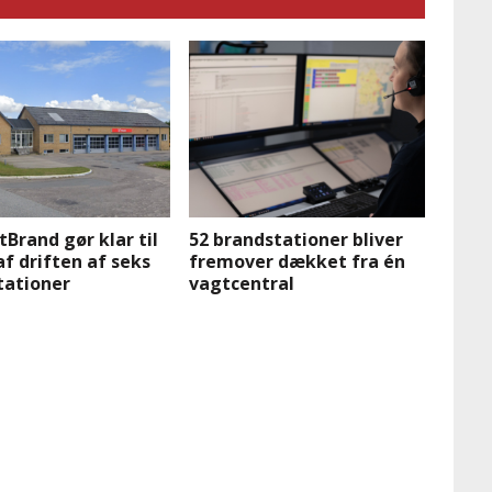
Brand gør klar til
52 brandstationer bliver
f driften af seks
fremover dækket fra én
tationer
vagtcentral