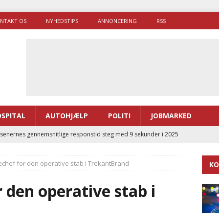
NTAKT OS
NYHEDSTIPS
ANNONCERING
RSS
SPITAL
AUTOHJÆLP
POLITI
JOBMARKED
enernes gennemsnitlige responstid steg med 9 sekunder i 2025
chef for den operative stab i TrekantBrand
KO
 Udløb af sygetransporttilladelser kan sende 400.000 kørsler over
ITAL
den operative stab i
ance og el-sygetransportvogn til Samsø
PRÆHOSPITAL
enerne brugte lidt længere tid på at komme af sted i 2025