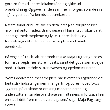
gøre en forskel i deres lokalområde og rykke ud til
brandslukning. Opgaven er den samme i morgen, som den var
i går”, lyder det fra beredskabsdirektøren.
Næste skridt er nu at lave en detaljeret plan for processen,
hvor Trekantområdets Brandvæsen vil have fuldt fokus på at
inddrage medarbejderne og lytte til deres behov og
forventninger til et fortsat samarbejde om ét samlet
beredskab.
På vegne af Falck takker branddirektør Maja Fuglsang Cortes
for medarbejdernes store indsats, samt det gode samarbejde
med Trekantområdets Brandvæsen og ejerkommunerne:
“Vores dedikerede medarbejdere har leveret en afgørende og
fantastisk indsats igennem mange år, og vores hovedfokus
ligger nu på at skabe ro omkring medarbejderne og
understøtte en smidig overdragelsen, alt imens vi fortsat sikrer
en stabil drift frem mod overdragelsen,” siger Maja Fuglsang
Cortes.