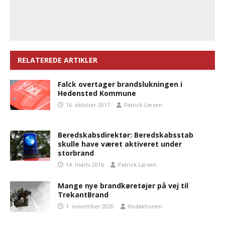
RELATEREDE ARTIKLER
Falck overtager brandslukningen i
Hedensted Kommune
16. oktober 2017
Patrick Larsen
Beredskabsdirektør: Beredskabsstab
skulle have været aktiveret under
storbrand
14. marts 2016
Patrick Larsen
Mange nye brandkøretøjer på vej til
TrekantBrand
1. november 2020
Redaktionen