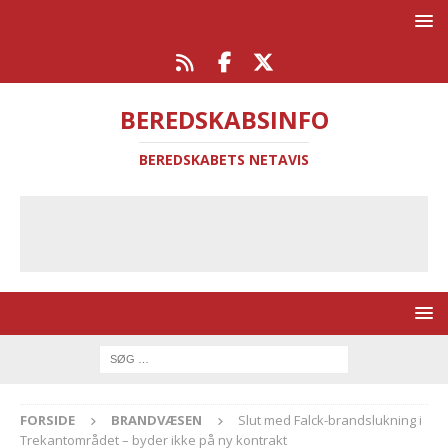
BEREDSKABSINFO
BEREDSKABETS NETAVIS
FORSIDE
BRANDVÆSEN
Slut med Falck-brandslukning i
Trekantområdet – byder ikke på ny kontrakt