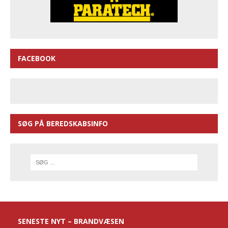
FACEBOOK
SØG PÅ BEREDSKABSINFO
SENESTE NYT – BRANDVÆSEN