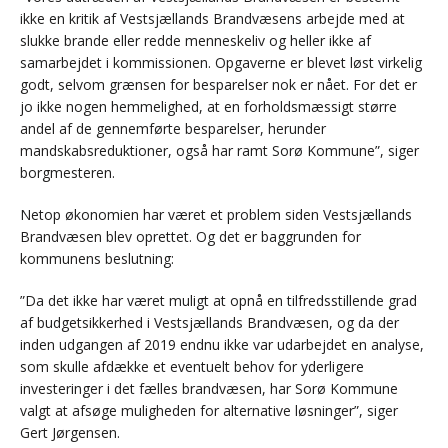
ikke en kritik af Vestsjællands Brandvæsens arbejde med at
slukke brande eller redde menneskeliv og heller ikke af
samarbejdet i kommissionen. Opgaverne er blevet løst virkelig
godt, selvom grænsen for besparelser nok er nået. For det er
jo ikke nogen hemmelighed, at en forholdsmæssigt større
andel af de gennemførte besparelser, herunder
mandskabsreduktioner, også har ramt Sorø Kommune”, siger
borgmesteren.
Netop økonomien har været et problem siden Vestsjællands
Brandvæsen blev oprettet. Og det er baggrunden for
kommunens beslutning:
”Da det ikke har været muligt at opnå en tilfredsstillende grad
af budgetsikkerhed i Vestsjællands Brandvæsen, og da der
inden udgangen af 2019 endnu ikke var udarbejdet en analyse,
som skulle afdække et eventuelt behov for yderligere
investeringer i det fælles brandvæsen, har Sorø Kommune
valgt at afsøge muligheden for alternative løsninger”, siger
Gert Jørgensen.