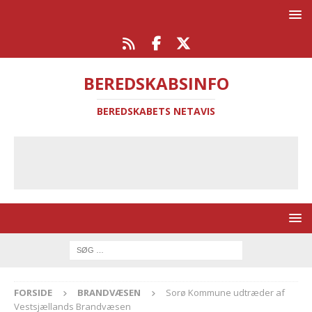
BEREDSKABSINFO
BEREDSKABETS NETAVIS
FORSIDE
BRANDVÆSEN
Sorø Kommune udtræder af
Vestsjællands Brandvæsen