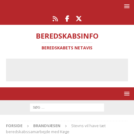
BEREDSKABSINFO
BEREDSKABETS NETAVIS
FORSIDE
BRANDVÆSEN
Stevns vil have tæt
beredskabssamarbejde med Køge