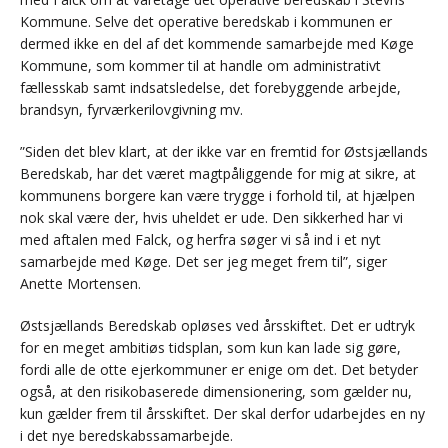
Kommune. Selve det operative beredskab i kommunen er
dermed ikke en del af det kommende samarbejde med Køge
Kommune, som kommer til at handle om administrativt
fællesskab samt indsatsledelse, det forebyggende arbejde,
brandsyn, fyrværkerilovgivning mv.
”Siden det blev klart, at der ikke var en fremtid for Østsjællands
Beredskab, har det været magtpåliggende for mig at sikre, at
kommunens borgere kan være trygge i forhold til, at hjælpen
nok skal være der, hvis uheldet er ude. Den sikkerhed har vi
med aftalen med Falck, og herfra søger vi så ind i et nyt
samarbejde med Køge. Det ser jeg meget frem til”, siger
Anette Mortensen.
Østsjællands Beredskab opløses ved årsskiftet. Det er udtryk
for en meget ambitiøs tidsplan, som kun kan lade sig gøre,
fordi alle de otte ejerkommuner er enige om det. Det betyder
også, at den risikobaserede dimensionering, som gælder nu,
kun gælder frem til årsskiftet. Der skal derfor udarbejdes en ny
i det nye beredskabssamarbejde.