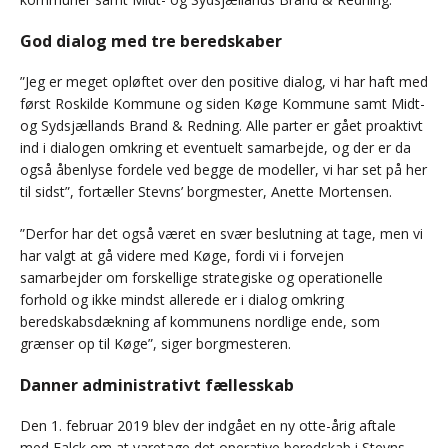
God dialog med tre beredskaber
”Jeg er meget opløftet over den positive dialog, vi har haft med
først Roskilde Kommune og siden Køge Kommune samt Midt-
og Sydsjællands Brand & Redning. Alle parter er gået proaktivt
ind i dialogen omkring et eventuelt samarbejde, og der er da
også åbenlyse fordele ved begge de modeller, vi har set på her
til sidst”, fortæller Stevns’ borgmester, Anette Mortensen.
”Derfor har det også været en svær beslutning at tage, men vi
har valgt at gå videre med Køge, fordi vi i forvejen
samarbejder om forskellige strategiske og operationelle
forhold og ikke mindst allerede er i dialog omkring
beredskabsdækning af kommunens nordlige ende, som
grænser op til Køge”, siger borgmesteren.
Danner administrativt fællesskab
Den 1. februar 2019 blev der indgået en ny otte-årig aftale
med Falck om at varetage det operative beredskab i Stevns