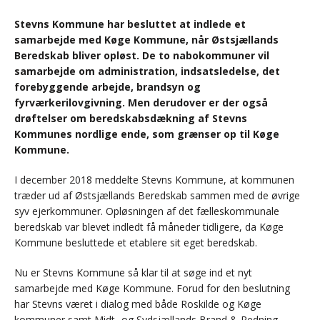
Stevns Kommune har besluttet at indlede et
samarbejde med Køge Kommune, når Østsjællands
Beredskab bliver opløst. De to nabokommuner vil
samarbejde om administration, indsatsledelse, det
forebyggende arbejde, brandsyn og
fyrværkerilovgivning. Men derudover er der også
drøftelser om beredskabsdækning af Stevns
Kommunes nordlige ende, som grænser op til Køge
Kommune.
I december 2018 meddelte Stevns Kommune, at kommunen
træder ud af Østsjællands Beredskab sammen med de øvrige
syv ejerkommuner. Opløsningen af det fælleskommunale
beredskab var blevet indledt få måneder tidligere, da Køge
Kommune besluttede et etablere sit eget beredskab.
Nu er Stevns Kommune så klar til at søge ind et nyt
samarbejde med Køge Kommune. Forud for den beslutning
har Stevns været i dialog med både Roskilde og Køge
kommuner samt Midt- og Sydsjællands Brand & Redning.