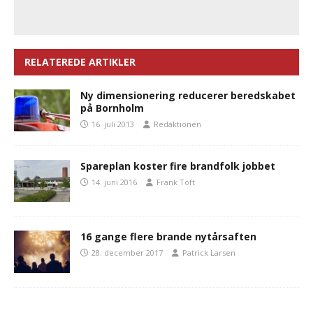
RELATEREDE ARTIKLER
Ny dimensionering reducerer beredskabet
på Bornholm
16. juli 2013
Redaktionen
Spareplan koster fire brandfolk jobbet
14. juni 2016
Frank Toft
16 gange flere brande nytårsaften
28. december 2017
Patrick Larsen