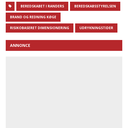
BEREDSKABET I RANDERS
BEREDSKABSSTYRELSEN
BRAND OG REDNING KØGE
RISIKOBASERET DIMENSIONERING
UDRYKNINGSTIDER
ANNONCE