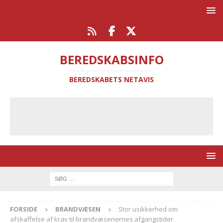
BEREDSKABSINFO
BEREDSKABETS NETAVIS
FORSIDE
BRANDVÆSEN
Stor usikkerhed om
afskaffelse af krav til brandvæsenernes afgangstider