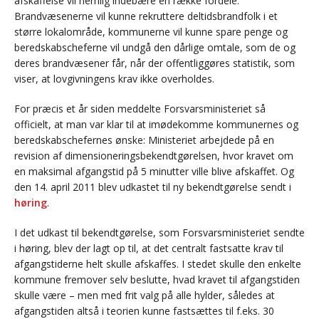
afskaffelse vil nemlig indebære en række fordele:
Brandvæsenerne vil kunne rekruttere deltidsbrandfolk i et
større lokalområde, kommunerne vil kunne spare penge og
beredskabscheferne vil undgå den dårlige omtale, som de og
deres brandvæsener får, når der offentliggøres statistik, som
viser, at lovgivningens krav ikke overholdes.
For præcis et år siden meddelte Forsvarsministeriet så
officielt, at man var klar til at imødekomme kommunernes og
beredskabschefernes ønske: Ministeriet arbejdede på en
revision af dimensioneringsbekendtgørelsen, hvor kravet om
en maksimal afgangstid på 5 minutter ville blive afskaffet. Og
den 14. april 2011 blev udkastet til ny bekendtgørelse sendt i
høring
.
I det udkast til bekendtgørelse, som Forsvarsministeriet sendte
i høring, blev der lagt op til, at det centralt fastsatte krav til
afgangstiderne helt skulle afskaffes. I stedet skulle den enkelte
kommune fremover selv beslutte, hvad kravet til afgangstiden
skulle være – men med frit valg på alle hylder, således at
afgangstiden altså i teorien kunne fastsættes til f.eks. 30