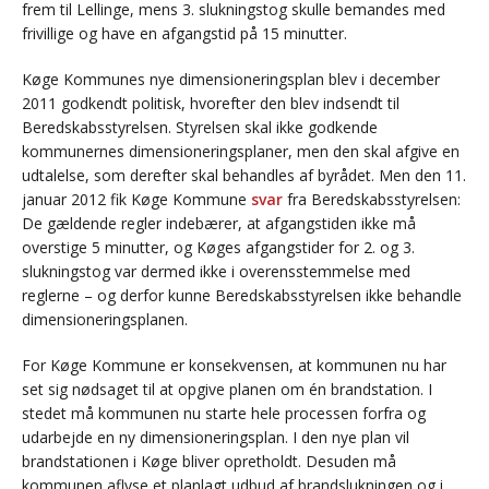
frem til Lellinge, mens 3. slukningstog skulle bemandes med
frivillige og have en afgangstid på 15 minutter.
Køge Kommunes nye dimensioneringsplan blev i december
2011 godkendt politisk, hvorefter den blev indsendt til
Beredskabsstyrelsen. Styrelsen skal ikke godkende
kommunernes dimensioneringsplaner, men den skal afgive en
udtalelse, som derefter skal behandles af byrådet. Men den 11.
januar 2012 fik Køge Kommune
svar
fra Beredskabsstyrelsen:
De gældende regler indebærer, at afgangstiden ikke må
overstige 5 minutter, og Køges afgangstider for 2. og 3.
slukningstog var dermed ikke i overensstemmelse med
reglerne – og derfor kunne Beredskabsstyrelsen ikke behandle
dimensioneringsplanen.
For Køge Kommune er konsekvensen, at kommunen nu har
set sig nødsaget til at opgive planen om én brandstation. I
stedet må kommunen nu starte hele processen forfra og
udarbejde en ny dimensioneringsplan. I den nye plan vil
brandstationen i Køge bliver opretholdt. Desuden må
kommunen aflyse et planlagt udbud af brandslukningen og i