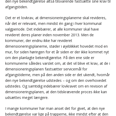
den nye bekendtgørelse altså tilsvarende fastsætte sine krav til
afgangstiden.
Det er et lovkrav, at dimensioneringsplanerne skal revideres,
når det er relevant, men mindst én gang i hver kommunal
valgperiode. Det indebærer, at alle kommuner skal have
revideret deres planer inden november 2013. Men de
kommuner, der endnu ikke har revideret
dimensioneringsplanerne, støder i øjeblikket hovedet mod en
mur, for siden høringen for et år siden er der ikke kommet nyt
om den planlagte bekendtgørelse. På den ene side er
kommunerne således varslet om, at det vil blive et krav, at de i
dimensioneringsplanen fastsætter servicemål for
afgangstiderne, men på den anden side er det ukendt, hvornår
den nye bekendtgørelse udstedes – og om den overhovedet
udstedes. Og samtidig indebærer lovkravet om en revision af
dimensioneringsplanen, at den tidskrævende proces ikke kan
udsættes meget længere.
I mange kommuner har man anset det for givet, at den nye
bekendtgørelse var lige på trapperne, ikke mindst efter at den