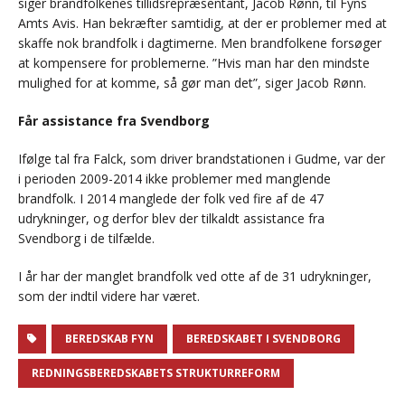
siger brandfolkenes tillidsrepræsentant, Jacob Rønn, til Fyns
Amts Avis. Han bekræfter samtidig, at der er problemer med at
skaffe nok brandfolk i dagtimerne. Men brandfolkene forsøger
at kompensere for problemerne. ”Hvis man har den mindste
mulighed for at komme, så gør man det”, siger Jacob Rønn.
Får assistance fra Svendborg
Ifølge tal fra Falck, som driver brandstationen i Gudme, var der
i perioden 2009-2014 ikke problemer med manglende
brandfolk. I 2014 manglede der folk ved fire af de 47
udrykninger, og derfor blev der tilkaldt assistance fra
Svendborg i de tilfælde.
I år har der manglet brandfolk ved otte af de 31 udrykninger,
som der indtil videre har været.
BEREDSKAB FYN
BEREDSKABET I SVENDBORG
REDNINGSBEREDSKABETS STRUKTURREFORM