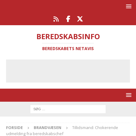
BEREDSKABSINFO
BEREDSKABETS NETAVIS
FORSIDE
BRANDVÆSEN
Tillidsmand: Chokerende
udmelding fra beredskabschef