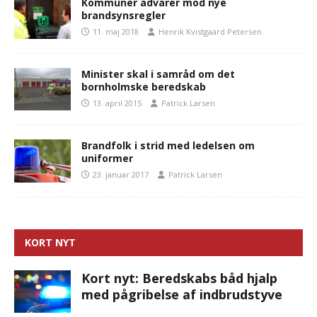
Kommuner advarer mod nye
brandsynsregler
11. maj 2018
Henrik Kvistgaard Petersen
Minister skal i samråd om det
bornholmske beredskab
13. april 2015
Patrick Larsen
Brandfolk i strid med ledelsen om
uniformer
23. januar 2017
Patrick Larsen
KORT NYT
Kort nyt: Beredskabs båd hjalp
med pågribelse af indbrudstyve