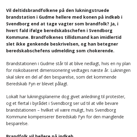
Vil deltidsbrandfolkene på den lukningstruede
brandstation i Gudme hellere med konen på indkøb i
Svendborg end at tage vagter som brandfolk? Ja, i
hvert fald ifølge beredskabschefen i Svendborg
Kommune. Brandfolkenes tillidsmand kan imidlertid
slet ikke genkende beskrivelsen, og han betegner
beredskabschefens udmelding som chokerende.
Brandstationen i Gudme står til at blive nedlagt, hvis en ny plan
for risikobaseret dimensionering vedtages næste år. Lukningen
skal sikre en del af den besparelse, som det kommende
Beredskab Fyn er blevet pålagt.
Lokalt har lukningsplanerne dog givet anledning til protester,
og et flertal i byrådet i Svendborg ser ud til at ville bevare
brandstationen – hvilket vil være muligt, hvis Svendborg
Kommune kompenserer Beredskab Fyn for den manglende
besparelse.
Brandfolk vil hellere på indkøb