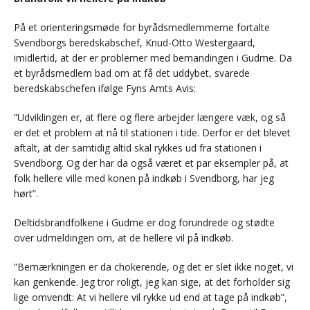
På et orienteringsmøde for byrådsmedlemmerne fortalte
Svendborgs beredskabschef, Knud-Otto Westergaard,
imidlertid, at der er problemer med bemandingen i Gudme. Da
et byrådsmedlem bad om at få det uddybet, svarede
beredskabschefen ifølge Fyns Amts Avis:
”Udviklingen er, at flere og flere arbejder længere væk, og så
er det et problem at nå til stationen i tide. Derfor er det blevet
aftalt, at der samtidig altid skal rykkes ud fra stationen i
Svendborg. Og der har da også været et par eksempler på, at
folk hellere ville med konen på indkøb i Svendborg, har jeg
hørt”.
Deltidsbrandfolkene i Gudme er dog forundrede og stødte
over udmeldingen om, at de hellere vil på indkøb.
”Bemærkningen er da chokerende, og det er slet ikke noget, vi
kan genkende. Jeg tror roligt, jeg kan sige, at det forholder sig
lige omvendt: At vi hellere vil rykke ud end at tage på indkøb”,