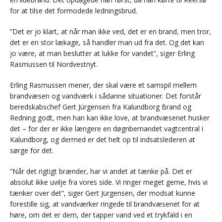
for at tilse det formodede ledningsbrud.
”Det er jo klart, at når man ikke ved, det er en brand, men tror,
det er en stor lækage, så handler man ud fra det. Og det kan
jo være, at man beslutter at lukke for vandet”, siger Erling
Rasmussen til Nordvestnyt.
Erling Rasmussen mener, der skal være et samspil mellem
brandvæsen og vandværk i sådanne situationer. Det forstår
beredskabschef Gert Jürgensen fra Kalundborg Brand og
Redning godt, men han kan ikke love, at brandvæsenet husker
det – for der er ikke længere en døgnbemandet vagtcentral i
Kalundborg, og dermed er det helt op til indsatslederen at
sørge for det.
”Når det rigtigt brænder, har vi andet at tænke på. Det er
absolut ikke uvilje fra vores side. Vi ringer meget gerne, hvis vi
tænker over det”, siger Gert Jürgensen, der modsat kunne
forestille sig, at vandværker ringede til brandvæsenet for at
høre, om det er dem, der tapper vand ved et trykfald i en