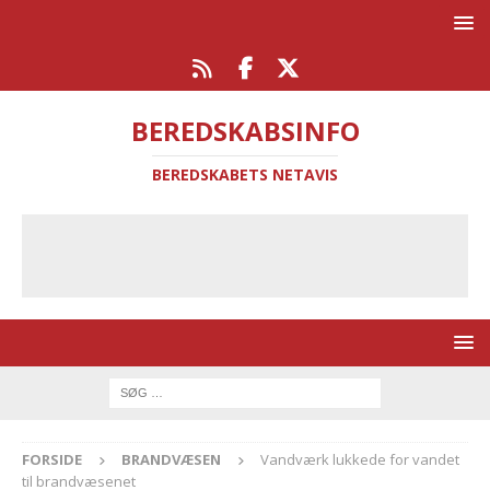
BEREDSKABSINFO
BEREDSKABETS NETAVIS
FORSIDE
BRANDVÆSEN
Vandværk lukkede for vandet
til brandvæsenet