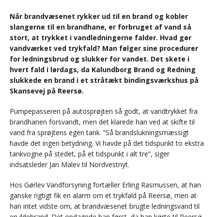
Når brandvæsenet rykker ud til en brand og kobler
slangerne til en brandhane, er forbruget af vand så
stort, at trykket i vandledningerne falder. Hvad gør
vandværket ved trykfald? Man følger sine procedurer
for ledningsbrud og slukker for vandet. Det skete i
hvert fald i lørdags, da Kalundborg Brand og Redning
slukkede en brand i et stråtækt bindingsværkshus på
Skansevej på Reersø.
Pumpepasseren på autosprøjten så godt, at vandtrykket fra
brandhanen forsvandt, men det klarede han ved at skifte til
vand fra sprøjtens egen tank. ”Så brandslukningsmæssigt
havde det ingen betydning. Vi havde på det tidspunkt to ekstra
tankvogne på stedet, på et tidspunkt i alt tre”, siger
indsatsleder Jan Malev til Nordvestnyt.
Hos Gørlev Vandforsyning fortæller Erling Rasmussen, at han
ganske rigtigt fik en alarm om et trykfald på Reersø, men at
han intet vidste om, at brandvæsenet brugte ledningsvand til
en ildebrand. Det opdagede han først, da han kørte til Reersø