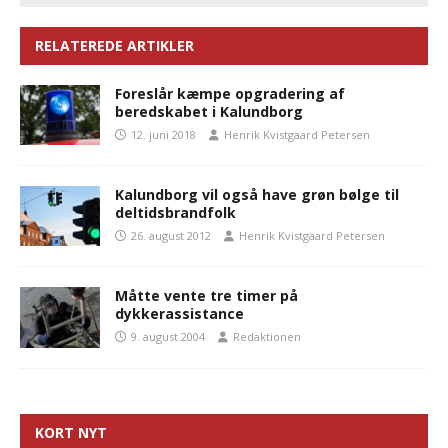
RELATEREDE ARTIKLER
Foreslår kæmpe opgradering af
beredskabet i Kalundborg
12. juni 2018
Henrik Kvistgaard Petersen
Kalundborg vil også have grøn bølge til
deltidsbrandfolk
26. august 2012
Henrik Kvistgaard Petersen
Måtte vente tre timer på
dykkerassistance
9. august 2004
Redaktionen
KORT NYT