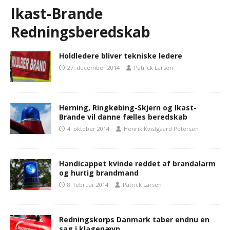
Ikast-Brande
Redningsberedskab
Holdledere bliver tekniske ledere
27. december 2014
Patrick Larsen
Herning, Ringkøbing-Skjern og Ikast-
Brande vil danne fælles beredskab
4. oktober 2014
Henrik Kvistgaard Petersen
Handicappet kvinde reddet af brandalarm
og hurtig brandmand
8. februar 2014
Patrick Larsen
Redningskorps Danmark taber endnu en
sag i klagenævn