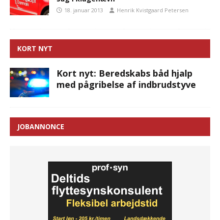
18. januar 2013
Henrik Kvistgaard Petersen
KORT NYT
Kort nyt: Beredskabs båd hjalp
med pågribelse af indbrudstyve
JOBANNONCE