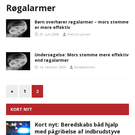
Røgalarmer
Børn overhører røgalarmer – mors stemme
er mere effektiv
29. juni 2008
Patrick Larsen
Undersøgelse: Mors stemme mere effektiv
end røgalarmer
14. oktober 2006
Redaktionen
«
1
2
KORT NYT
Kort nyt: Beredskabs båd hjalp
med pågribelse af indbrudstyve