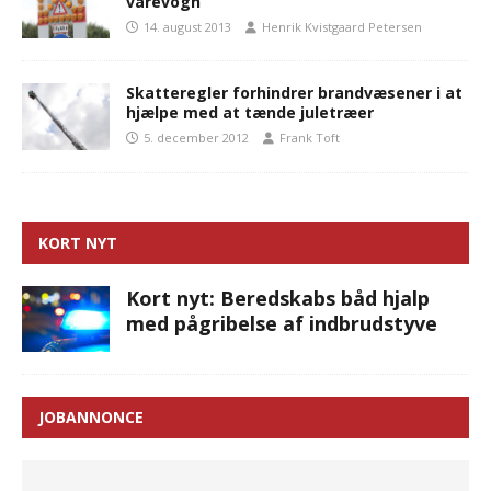
varevogn
14. august 2013
Henrik Kvistgaard Petersen
Skatteregler forhindrer brandvæsener i at
hjælpe med at tænde juletræer
5. december 2012
Frank Toft
KORT NYT
Kort nyt: Beredskabs båd hjalp
med pågribelse af indbrudstyve
JOBANNONCE