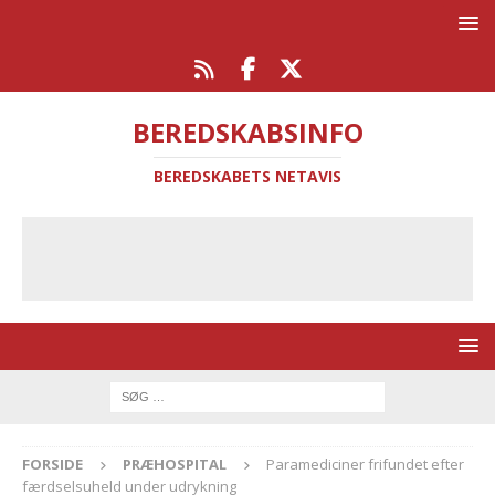
BEREDSKABSINFO
BEREDSKABETS NETAVIS
FORSIDE
PRÆHOSPITAL
Paramediciner frifundet efter
færdselsuheld under udrykning