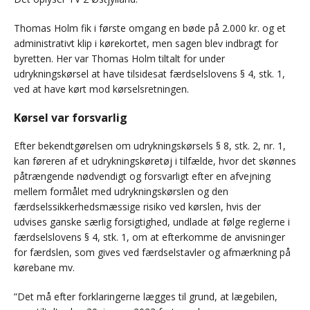
Thomas Holm fik i første omgang en bøde på 2.000 kr. og et
administrativt klip i kørekortet, men sagen blev indbragt for
byretten. Her var Thomas Holm tiltalt for under
udrykningskørsel at have tilsidesat færdselslovens § 4, stk. 1,
ved at have kørt mod kørselsretningen.
Kørsel var forsvarlig
Efter bekendtgørelsen om udrykningskørsels § 8, stk. 2, nr. 1,
kan føreren af et udrykningskøretøj i tilfælde, hvor det skønnes
påtrængende nødvendigt og forsvarligt efter en afvejning
mellem formålet med udrykningskørslen og den
færdselssikkerhedsmæssige risiko ved kørslen, hvis der
udvises ganske særlig forsigtighed, undlade at følge reglerne i
færdselslovens § 4, stk. 1, om at efterkomme de anvisninger
for færdslen, som gives ved færdselstavler og afmærkning på
kørebane mv.
”Det må efter forklaringerne lægges til grund, at lægebilen,