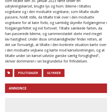
som tiltalte den 30. januar 2023 førte under en
udrykningskørsel, brugte lys og horn. Bilerne i tiltaltes
vognbane og i den modsatte vognbane, som tiltalte skulle
passere, holdt stille, da tiltalte trak over i den modsatte
vognbane for at køre forbi, og samtidig skyndte fodgængerne i
fodgængerfeltet sig ind fortovet. Tiltalte sænkede farten, da
han passerede bilerne, og sammenstødet skete med meget
lav hastighed. Under disse omstændigheder finder retten, at
det var forsvarligt, at tiltalte i den konkrete situation kørte over
i den modsatte vejbane og kørte mod kørselsretningen, og at
tiltalte under sin kørsel udviste ganske særlig forsigtighed”,
skriver dommeren i sin begrundelse for frifindelsen.
POLITISAGER
ULYKKER
ANNONCE