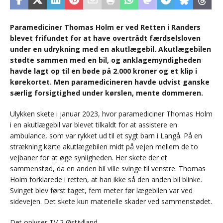
Paramediciner Thomas Holm er ved Retten i Randers
blevet frifundet for at have overtrådt færdselsloven
under en udrykning med en akutlægebil. Akutlægebilen
stødte sammen med en bil, og anklagemyndigheden
havde lagt op til en bøde på 2.000 kroner og et klip i
kørekortet. Men paramedicineren havde udvist ganske
særlig forsigtighed under kørslen, mente dommeren.
Ulykken skete i januar 2023, hvor paramediciner Thomas Holm
i en akutlægebil var blevet tilkaldt for at assistere en
ambulance, som var rykket ud til et sygt barn i Langå. På en
strækning kørte akutlægebilen midt på vejen mellem de to
vejbaner for at øge synligheden. Her skete der et
sammenstød, da en anden bil ville svinge til venstre. Thomas
Holm forklarede i retten, at han ikke så den anden bil blinke.
Svinget blev først taget, fem meter før lægebilen var ved
sidevejen. Det skete kun materielle skader ved sammenstødet.
Det oplyser TV 2 Østjylland.