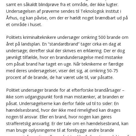
samt en såkaldt blindprøve fra et område, der ikke lugter.
Undersøgelsen af prøverne sendes til Teknologisk Institut i
Århus, og kan påvise, om der er hældt noget brændbart ud på
et område i huset.
Politiets kriminalteknikere undersøger omkring 500 brande om
året på landsplan. En “standardbrand” tager cirka en dag at
undersøge; derefter skal der skrives en erklæring. Der er dog
jævnligt tilfælde, hvor en brandundersøgelse med mistanke
om påsat brand har taget en uge. Når teknikerne er færdige
med deres undersøgelser, viser det sig, at omkring 50-75
procent af de brande, de har været ude til, var påsatte.
Politiet undersøger brande for at efterforske brandårsager –
ikke som udgangspunkt fordi man mistænker, at branden er
påsat. Undersøgelserne kan derfor falde ud til to sider: En
hændelsesbrand, hvor der ikke med rimelighed kan drages
nogen til ansvar. Eller en brand, hvor nogen kan gøres
strafferetslig ansvarlig. Er der tale om en hændelsesbrand, kan
man bruge oplysningerne til at forebygge andre brande