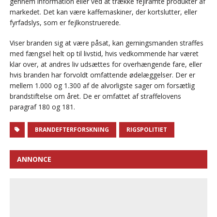
gennem information eller ved at trække fejlramte produkter af
markedet. Det kan være kaffemaskiner, der kortslutter, eller
fyrfadslys, som er fejlkonstruerede.
Viser branden sig at være påsat, kan gerningsmanden straffes
med fængsel helt op til livstid, hvis vedkommende har været
klar over, at andres liv udsættes for overhængende fare, eller
hvis branden har forvoldt omfattende ødelæggelser. Der er
mellem 1.000 og 1.300 af de alvorligste sager om forsætlig
brandstiftelse om året. De er omfattet af straffelovens
paragraf 180 og 181.
BRANDEFTERFORSKNING
RIGSPOLITIET
ANNONCE