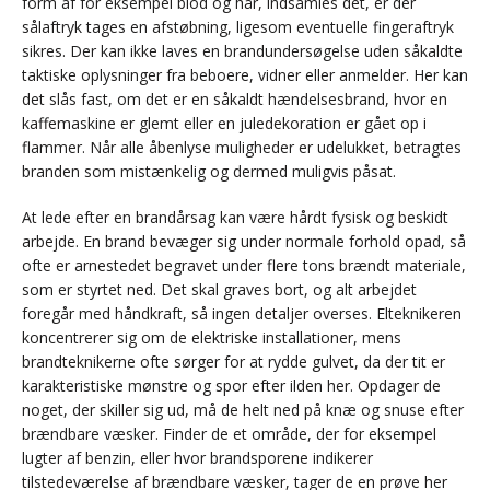
form af for eksempel blod og hår, indsamles det, er der
sålaftryk tages en afstøbning, ligesom eventuelle fingeraftryk
sikres. Der kan ikke laves en brandundersøgelse uden såkaldte
taktiske oplysninger fra beboere, vidner eller anmelder. Her kan
det slås fast, om det er en såkaldt hændelsesbrand, hvor en
kaffemaskine er glemt eller en juledekoration er gået op i
flammer. Når alle åbenlyse muligheder er udelukket, betragtes
branden som mistænkelig og dermed muligvis påsat.
At lede efter en brandårsag kan være hårdt fysisk og beskidt
arbejde. En brand bevæger sig under normale forhold opad, så
ofte er arnestedet begravet under flere tons brændt materiale,
som er styrtet ned. Det skal graves bort, og alt arbejdet
foregår med håndkraft, så ingen detaljer overses. Elteknikeren
koncentrerer sig om de elektriske installationer, mens
brandteknikerne ofte sørger for at rydde gulvet, da der tit er
karakteristiske mønstre og spor efter ilden her. Opdager de
noget, der skiller sig ud, må de helt ned på knæ og snuse efter
brændbare væsker. Finder de et område, der for eksempel
lugter af benzin, eller hvor brandsporene indikerer
tilstedeværelse af brændbare væsker, tager de en prøve her