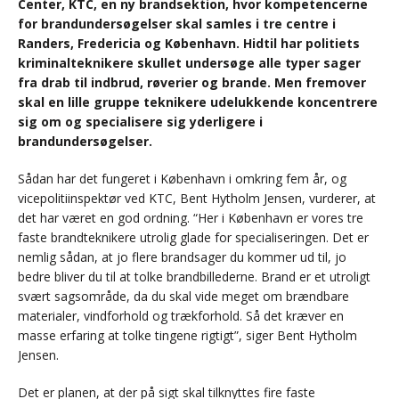
Center, KTC, en ny brandsektion, hvor kompetencerne
for brandundersøgelser skal samles i tre centre i
Randers, Fredericia og København. Hidtil har politiets
kriminalteknikere skullet undersøge alle typer sager
fra drab til indbrud, røverier og brande. Men fremover
skal en lille gruppe teknikere udelukkende koncentrere
sig om og specialisere sig yderligere i
brandundersøgelser.
Sådan har det fungeret i København i omkring fem år, og
vicepolitiinspektør ved KTC, Bent Hytholm Jensen, vurderer, at
det har været en god ordning. “Her i København er vores tre
faste brandteknikere utrolig glade for specialiseringen. Det er
nemlig sådan, at jo flere brandsager du kommer ud til, jo
bedre bliver du til at tolke brandbillederne. Brand er et utroligt
svært sagsområde, da du skal vide meget om brændbare
materialer, vindforhold og trækforhold. Så det kræver en
masse erfaring at tolke tingene rigtigt”, siger Bent Hytholm
Jensen.
Det er planen, at der på sigt skal tilknyttes fire faste