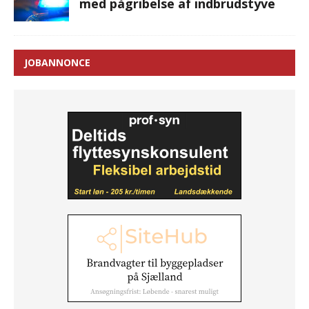
med pågribelse af indbrudstyve
JOBANNONCE