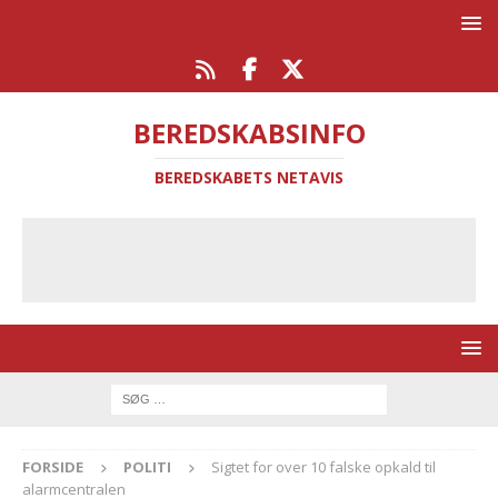
BEREDSKABSINFO
BEREDSKABETS NETAVIS
FORSIDE
POLITI
Sigtet for over 10 falske opkald til
alarmcentralen