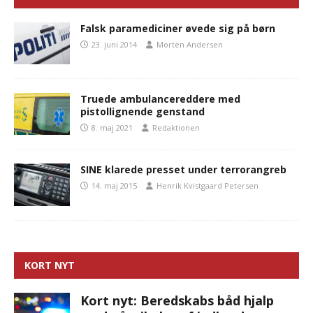
Falsk paramediciner øvede sig på børn
23. juni 2014
Morten Andersen
Truede ambulancereddere med
pistollignende genstand
8. maj 2021
Redaktionen
SINE klarede presset under terrorangreb
14. maj 2015
Henrik Kvistgaard Petersen
KORT NYT
Kort nyt: Beredskabs båd hjalp