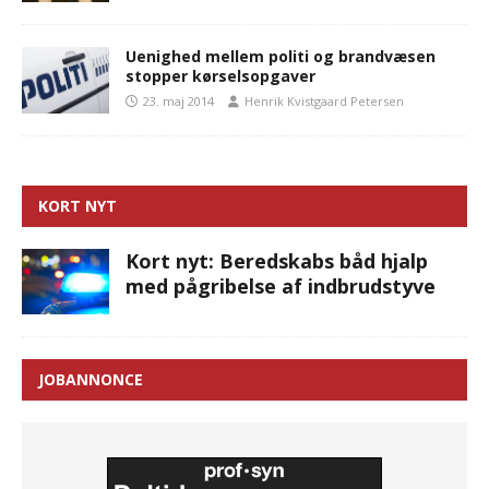
Uenighed mellem politi og brandvæsen
stopper kørselsopgaver
23. maj 2014
Henrik Kvistgaard Petersen
KORT NYT
Kort nyt: Beredskabs båd hjalp
med pågribelse af indbrudstyve
JOBANNONCE