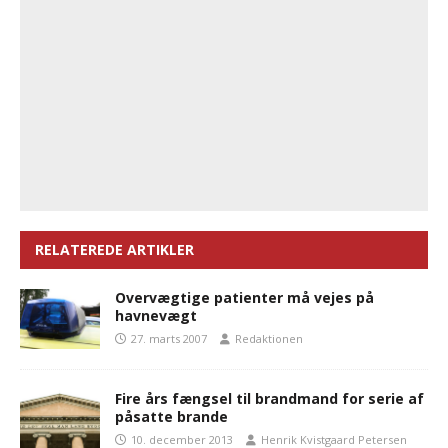
RELATEREDE ARTIKLER
Overvægtige patienter må vejes på
havnevægt
27. marts 2007
Redaktionen
Fire års fængsel til brandmand for serie af
påsatte brande
10. december 2013
Henrik Kvistgaard Petersen