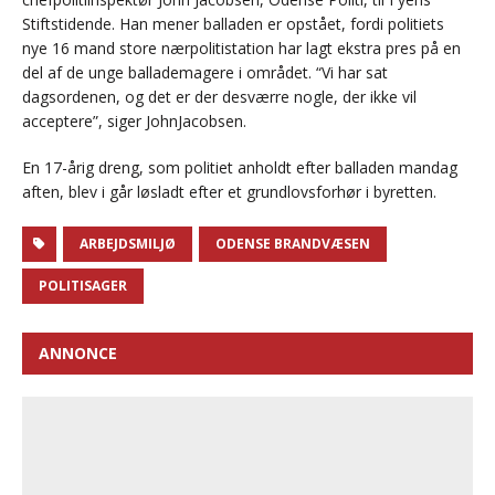
Stiftstidende. Han mener balladen er opstået, fordi politiets
nye 16 mand store nærpolitistation har lagt ekstra pres på en
del af de unge ballademagere i området. “Vi har sat
dagsordenen, og det er der desværre nogle, der ikke vil
acceptere”, siger JohnJacobsen.
En 17-årig dreng, som politiet anholdt efter balladen mandag
aften, blev i går løsladt efter et grundlovsforhør i byretten.
ARBEJDSMILJØ
ODENSE BRANDVÆSEN
POLITISAGER
ANNONCE