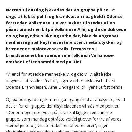
Natten til onsdag lykkedes det en gruppe på ca. 25
unge at lokke politi og brandvæsen i baghold i Odense-
forstaden Vollsmose. De var lokket til stedet af en
påsat brand i en bil på Vollsmose Allé, og da de dukkede
op og begyndte slukningsarbejdet, blev de angrebet
med en regn af knytnævestore sten, metalstykker og
brændende molotovcocktails. Fremover vil
brandvæsenet kun sende sine folk ind i Vollsmose-
området efter samråd med politiet.
“Vi er til for at redde menneskeliv, og det vil vi altså ikke
begyndte at skulle slås for”, siger viceberedskabschef ved
Odense Brandvæsen, Arne Lindegaard, til Fyens Stiftstidende.
Og på politigården gik man i går i gang med at analysere, hvad
det er for en gruppe, der tilsyneladende vil slås med politiet.
“Der er meget der tyder på at vi skal kigge i den samme
gruppe, som mandag optrådte voldeligt over for tre af vores
nærbetjente og knuste ruder i en af vores biler”, siger
chefpolitiinspektør John Jacobsen, Odense Politi, til Fyens