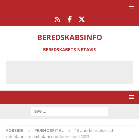
BEREDSKABSINFO
BEREDSKABETS NETAVIS
FORSIDE
PRÆHOSPITAL
18 anerkendelser af
udenlandske ambulanceuddannelser i 2023