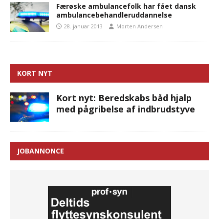
Færøske ambulancefolk har fået dansk
ambulancebehandleruddannelse
28. januar 2013
Morten Andersen
KORT NYT
Kort nyt: Beredskabs båd hjalp
med pågribelse af indbrudstyve
JOBANNONCE