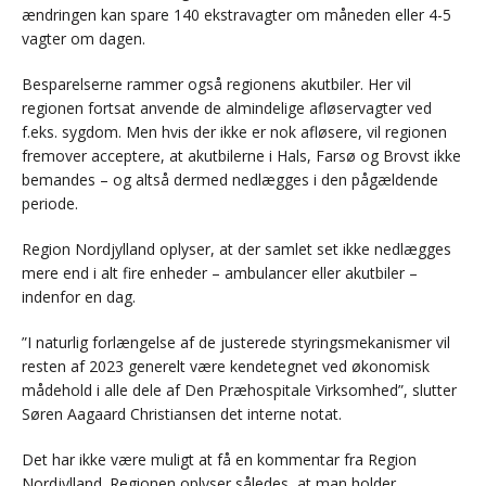
ændringen kan spare 140 ekstravagter om måneden eller 4-5
vagter om dagen.
Besparelserne rammer også regionens akutbiler. Her vil
regionen fortsat anvende de almindelige afløservagter ved
f.eks. sygdom. Men hvis der ikke er nok afløsere, vil regionen
fremover acceptere, at akutbilerne i Hals, Farsø og Brovst ikke
bemandes – og altså dermed nedlægges i den pågældende
periode.
Region Nordjylland oplyser, at der samlet set ikke nedlægges
mere end i alt fire enheder – ambulancer eller akutbiler –
indenfor en dag.
”I naturlig forlængelse af de justerede styringsmekanismer vil
resten af 2023 generelt være kendetegnet ved økonomisk
mådehold i alle dele af Den Præhospitale Virksomhed”, slutter
Søren Aagaard Christiansen det interne notat.
Det har ikke være muligt at få en kommentar fra Region
Nordjylland. Regionen oplyser således, at man holder