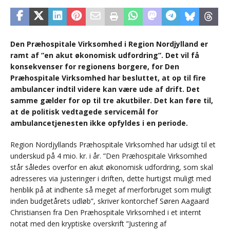
Den Præhospitale Virksomhed i Region Nordjylland er
ramt af ”en akut økonomisk udfordring”. Det vil få
konsekvenser for regionens borgere, for Den
Præhospitale Virksomhed har besluttet, at op til fire
ambulancer indtil videre kan være ude af drift. Det
samme gælder for op til tre akutbiler. Det kan føre til,
at de politisk vedtagede servicemål for
ambulancetjenesten ikke opfyldes i en periode.
Region Nordjyllands Præhospitale Virksomhed har udsigt til et
underskud på 4 mio. kr. i år. ”Den Præhospitale Virksomhed
står således overfor en akut økonomisk udfordring, som skal
adresseres via justeringer i driften, dette hurtigst muligt med
henblik på at indhente så meget af merforbruget som muligt
inden budgetårets udløb”, skriver kontorchef Søren Aagaard
Christiansen fra Den Præhospitale Virksomhed i et internt
notat med den kryptiske overskrift ”Justering af