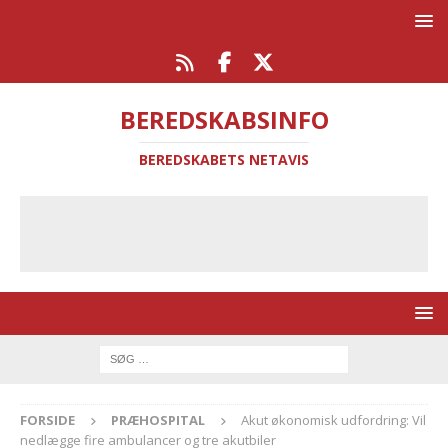
BEREDSKABSINFO
BEREDSKABETS NETAVIS
FORSIDE
PRÆHOSPITAL
Akut økonomisk udfordring: Vil
nedlægge fire ambulancer og tre akutbiler