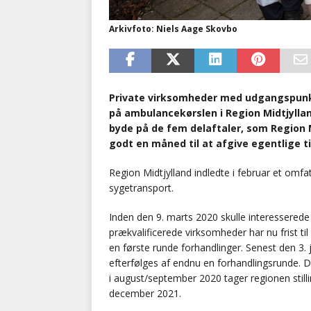
Arkivfoto: Niels Aage Skovbo
Private virksomheder med udgangspunkt 
på ambulancekørslen i Region Midtjyllan
byde på de fem delaftaler, som Region 
godt en måned til at afgive egentlige ti
Region Midtjylland indledte i februar et om
sygetransport.
Inden den 9. marts 2020 skulle interessered
prækvalificerede virksomheder har nu frist til
en første runde forhandlinger. Senest den 3. 
efterfølges af endnu en forhandlingsrunde. De
i august/september 2020 tager regionen stillin
december 2021.