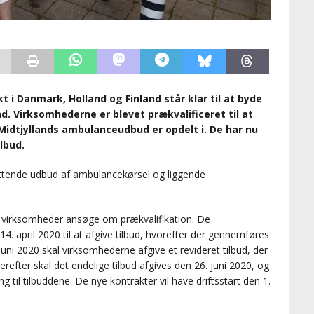
i Danmark, Holland og Finland står klar til at byde
d. Virksomhederne er blevet prækvalificeret til at
Midtjyllands ambulanceudbud er opdelt i. De har nu
lbud.
fattende udbud af ambulancekørsel og liggende
e virksomheder ansøge om prækvalifikation. De
 14. april 2020 til at afgive tilbud, hvorefter der gennemføres
juni 2020 skal virksomhederne afgive et revideret tilbud, der
refter skal det endelige tilbud afgives den 26. juni 2020, og
g til tilbuddene. De nye kontrakter vil have driftsstart den 1.