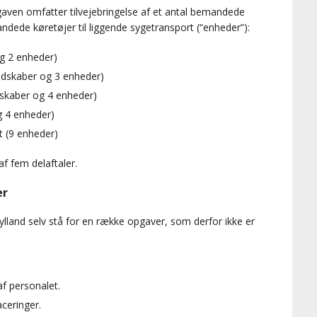
gaven omfatter tilvejebringelse af et antal bemandede
dede køretøjer til liggende sygetransport (“enheder”):
g 2 enheder)
edskaber og 3 enheder)
dskaber og 4 enheder)
g 4 enheder)
t (9 enheder)
af fem delaftaler.
er
lland selv stå for en række opgaver, som derfor ikke er
f personalet.
ceringer.