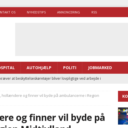
NTAKT OS
NYHEDSTIPS
ANNONCERING
RSS
SPITAL
AUTOHJÆLP
POLITI
JOBMARKED
ræver at beskyttelseskøretøjer bliver lovpligtige ved arbejde i
 hollændere og finner vil byde på ambulancerne i Region
KO
enernes gennemsnitlige responstid steg med 9 sekunder i 2025
re og finner vil byde på
 Udløb af sygetransporttilladelser kan sende 400.000 kørsler over
ITAL