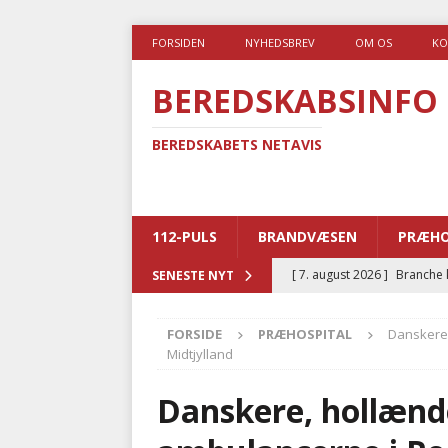
FORSIDEN
NYHEDSBREV
OM OS
KO
BEREDSKABSINFO
BEREDSKABETS NETAVIS
112-PULS
BRANDVÆSEN
PRÆHO
[ 7. august 2026 ]
Branche k
SENESTE NYT
nødsporet
AUTOHJÆLP
FORSIDE
PRÆHOSPITAL
Danskere,
[ 6. august 2026 ]
Brandvæs
Midtjylland
BRANDVÆSEN
Danskere, hollænde
[ 5. august 2026 ]
Advarer:
i det offentlige
PRÆHOSP