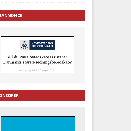
BANNONCE
ONSORER