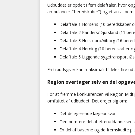
Udbuddet er opdelt i fem delaftaler, hvor op
ambulancer (“beredskaber”) og et antal beman
Delaftale 1 Horsens (10 beredskaber o
Delaftale 2 Randers/Djursland (11 ber
Delaftale 3 Holstebro/Viborg (16 bere
Delaftale 4 Herning (10 beredskaber o
Delaftale 5 Liggende sygetransport Øs
En tilbudsgiver kan maksimalt tildeles fire ud 
Region overtager selv en del opgav
For at fremme konkurrencen vil Region Midtjy
omfattet af udbuddet. Det drejer sig om:
Det delegerende lægeansvar.
Den primære del af efteruddannelsen a
En del af baserne og de fremskudte pla