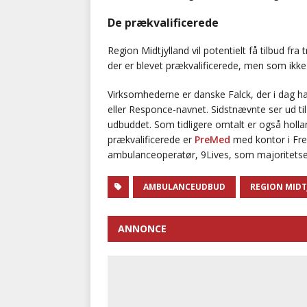
De prækvalificerede
Region Midtjylland vil potentielt få tilbud fr
der er blevet prækvalificerede, men som ikke 
Virksomhederne er danske Falck, der i dag h
eller Responce-navnet. Sidstnævnte ser ud til 
udbuddet. Som tidligere omtalt er også holl
prækvalificerede er
PreMed
med kontor i Fred
ambulanceoperatør, 9Lives, som majoritetse
AMBULANCEUDBUD
REGION MID
ANNONCE