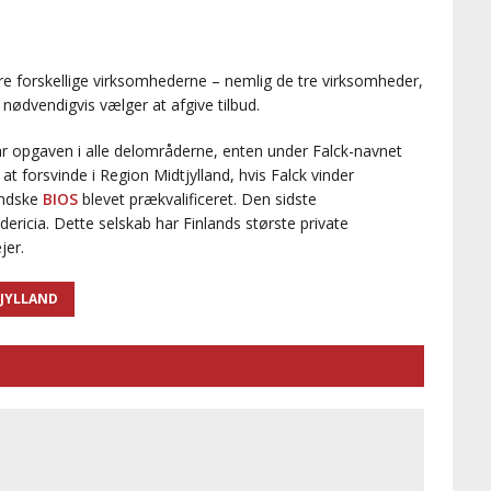
a tre forskellige virksomhederne – nemlig de tre virksomheder,
nødvendigvis vælger at afgive tilbud.
ar opgaven i alle delområderne, enten under Falck-navnet
at forsvinde i Region Midtjylland, hvis Falck vinder
andske
BIOS
blevet prækvalificeret. Den sidste
ericia. Dette selskab har Finlands største private
jer.
TJYLLAND