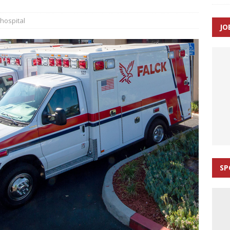
ance og el-sygetransportvogn til Samsø
PRÆHOSPITAL
hospital
JO
n: Tilbud på patienttransport kunne ikke ændres efter
TAL
SP