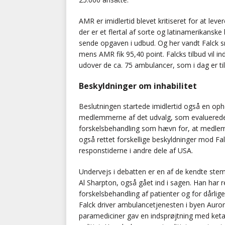
AMR er imidlertid blevet kritiseret for at lev
der er et flertal af sorte og latinamerikanske
sende opgaven i udbud. Og her vandt Falck sn
mens AMR fik 95,40 point. Falcks tilbud vil
udover de ca. 75 ambulancer, som i dag er til
Beskyldninger om inhabilitet
Beslutningen startede imidlertid også en oph
medlemmerne af det udvalg, som evaluerede 
forskelsbehandling som hævn for, at medlem
også rettet forskellige beskyldninger mod Fa
responstiderne i andre dele af USA.
Undervejs i debatten er en af de kendte st
Al Sharpton, også gået ind i sagen. Han har 
forskelsbehandling af patienter og for dårli
Falck driver ambulancetjenesten i byen Auror
paramediciner gav en indsprøjtning med ketami