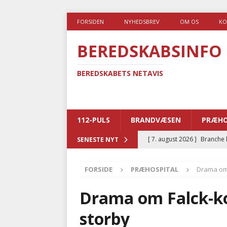
FORSIDEN
NYHEDSBREV
OM OS
KO
BEREDSKABSINFO
BEREDSKABETS NETAVIS
112-PULS
BRANDVÆSEN
PRÆHO
[ 7. august 2026 ]
Branche k
SENESTE NYT
nødsporet
AUTOHJÆLP
FORSIDE
PRÆHOSPITAL
Drama om 
[ 6. august 2026 ]
Brandvæs
BRANDVÆSEN
Drama om Falck-ko
[ 5. august 2026 ]
Advarer:
storby
i det offentlige
PRÆHOSP