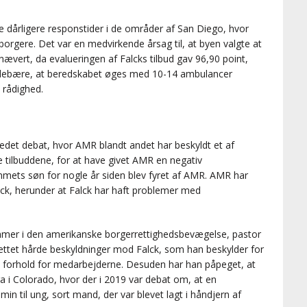
ere dårligere responstider i de områder af San Diego, hvor
 borgere. Det var en medvirkende årsag til, at byen valgte at
ævert, da evalueringen af Falcks tilbud gav 96,90 point,
 indebære, at beredskabet øges med 10-14 ambulancer
 rådighed.
edet debat, hvor AMR blandt andet har beskyldt et af
tilbuddene, for at have givet AMR en negativ
mets søn for nogle år siden blev fyret af AMR. AMR har
lck, herunder at Falck har haft problemer med
emmer i den amerikanske borgerrettighedsbevægelse, pastor
rettet hårde beskyldninger mod Falck, som han beskylder for
ge forhold for medarbejderne. Desuden har han påpeget, at
a i Colorado, hvor der i 2019 var debat om, at en
n til ung, sort mand, der var blevet lagt i håndjern af