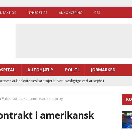
NTAKT OS
NYHEDSTIPS
ANNONCERING
RSS
SPITAL
AUTOHJÆLP
POLITI
JOBMARKED
ræver at beskyttelseskøretøjer bliver lovpligtige ved arbejde i
Falck-kontrakt i amerikansk storby
KO
enernes gennemsnitlige responstid steg med 9 sekunder i 2025
ntrakt i amerikansk
 Udløb af sygetransporttilladelser kan sende 400.000 kørsler over
ITAL