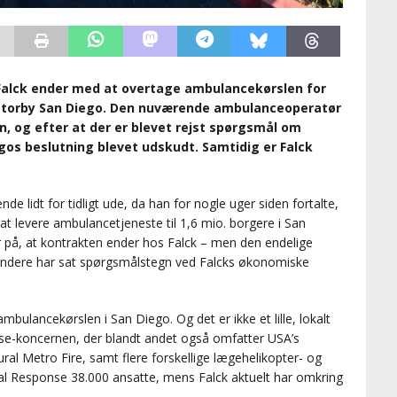
 Falck ender med at overtage ambulancekørslen for
 storby San Diego. Den nuværende ambulanceoperatør
, og efter at der er blevet rejst spørgsmål om
gos beslutning blevet udskudt. Samtidig er Falck
nde lidt for tidligt ude, da han for nogle uger siden fortalte,
t levere ambulancetjeneste til 1,6 mio. borgere i San
 på, at kontrakten ender hos Falck – men den endelige
tandere har sat spørgsmålstegn ved Falcks økonomiske
bulancekørslen i San Diego. Og det er ikke et lille, lokalt
se-koncernen, der blandt andet også omfatter USA’s
ral Metro Fire, samt flere forskellige lægehelikopter- og
cal Response 38.000 ansatte, mens Falck aktuelt har omkring