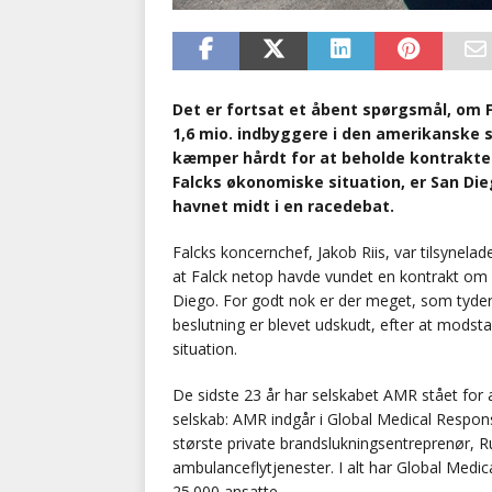
Det er fortsat et åbent spørgsmål, om
1,6 mio. indbyggere i den amerikanske
kæmper hårdt for at beholde kontrakten
Falcks økonomiske situation, er San Die
havnet midt i en racedebat.
Falcks koncernchef, Jakob Riis, var tilsynelade
at Falck netop havde vundet en kontrakt om a
Diego. For godt nok er der meget, som tyder
beslutning er blevet udskudt, efter at mods
situation.
De sidste 23 år har selskabet AMR stået for am
selskab: AMR indgår i Global Medical Respon
største private brandslukningsentreprenør, Ru
ambulanceflytjenester. I alt har Global Medi
25.000 ansatte.