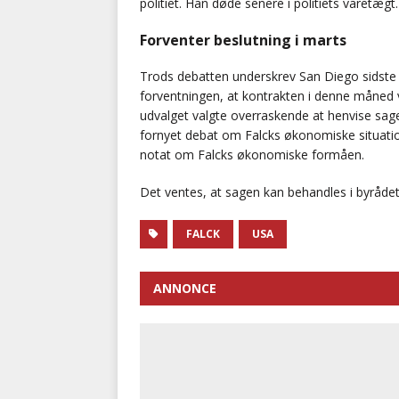
politiet. Han døde senere i politiets varetægt.
Forventer beslutning i marts
Trods debatten underskrev San Diego sidste 
forventningen, at kontrakten i denne måned vi
udvalget valgte overraskende at henvise sage
fornyet debat om Falcks økonomiske situation
notat om Falcks økonomiske formåen.
Det ventes, at sagen kan behandles i byrådet
FALCK
USA
ANNONCE