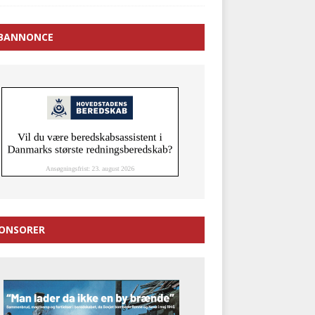
BANNONCE
ONSORER