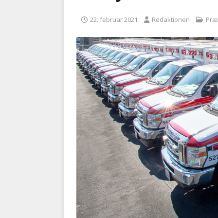
[ 5. august 2026 ]
Ny ambul
22. februar 2021
Redaktionen
Præ
[ 8. august 2026 ]
Klagenæv
tilbudsfristen
PRÆHOSPI