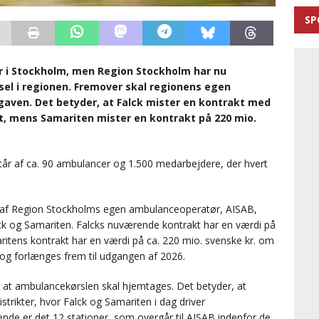
SP
er i Stockholm, men Region Stockholm har nu
el i regionen. Fremover skal regionens egen
aven. Det betyder, at Falck mister en kontrakt med
et, mens Samariten mister en kontrakt på 220 mio.
år af ca. 90 ambulancer og 1.500 medarbejdere, der hvert
n af Region Stockholms egen ambulanceoperatør, AISAB,
lck og Samariten. Falcks nuværende kontrakt har en værdi på
ritens kontrakt har en værdi på ca. 220 mio. svenske kr. om
dog forlænges frem til udgangen af 2026.
, at ambulancekørslen skal hjemtages. Det betyder, at
trikter, hvor Falck og Samariten i dag driver
de er det 12 stationer, som overgår til AISAB indenfor de