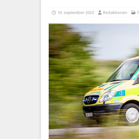
med at falde
BRANDVÆ
10. september 2023
Redaktionen
[ 5. august 2026 ]
Advarer:
i det offentlige
PRÆHOSP