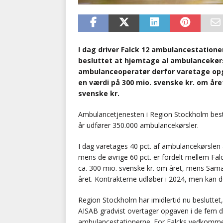
I dag driver Falck 12 ambulancestation
besluttet at hjemtage al ambulancekørs
ambulanceoperatør derfor varetage opg
en værdi på 300 mio. svenske kr. om år
svenske kr.
Ambulancetjenesten i Region Stockholm best
år udfører 350.000 ambulancekørsler.
I dag varetages 40 pct. af ambulancekørsle
mens de øvrige 60 pct. er fordelt mellem Fa
ca. 300 mio. svenske kr. om året, mens Sama
året. Kontrakterne udløber i 2024, men kan 
Region Stockholm har imidlertid nu besluttet
AISAB gradvist overtager opgaven i de fem dis
ambulancestationerne. For Falcks vedkommen