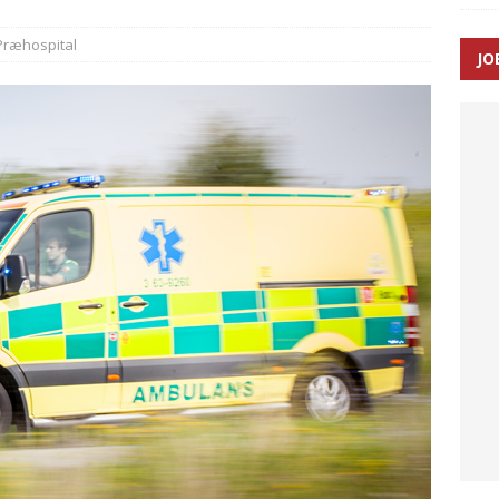
SEN
Præhospital
JO
 Udløb af sygetransporttilladelser kan sende 400.000 kørsler over
ITAL