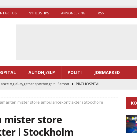
NTAKT OS
NYHEDSTIPS
ANNONCERING
RSS
SPITAL
AUTOHJÆLP
POLITI
JOBMARKED
ance og el-sygetransportvogn til Samsø
PRÆHOSPITAL
enerne brugte lidt længere tid på at komme af sted i 2025
Samariten mister store ambulancekontrakter i Stockholm
KO
g politiuddannelse skal ruste betjentene til mere kompleks
 mister store
ter i Stockholm
ne driver flere brandstationer, mens Falcks andel fortsætter