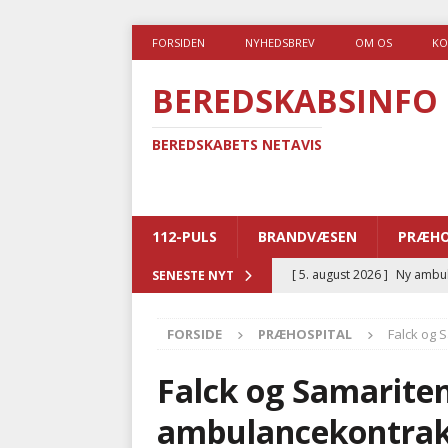
FORSIDEN
NYHEDSBREV
OM OS
KO
BEREDSKABSINFO
BEREDSKABETS NETAVIS
112-PULS
BRANDVÆSEN
PRÆHO
[ 5. august 2026 ]
Ny ambul
SENESTE NYT
[ 4. august 2026 ]
Brandvæs
FORSIDE
PRÆHOSPITAL
Falck og 
BRANDVÆSEN
[ 4. august 2026 ]
Ny treåri
Falck og Samariten
kriminalitet
POLITI
ambulancekontrak
[ 3. august 2026 ]
Kommuner