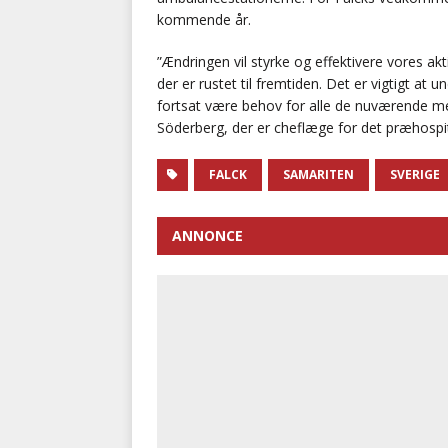
kommende år.
”Ændringen vil styrke og effektivere vores ak
der er rustet til fremtiden. Det er vigtigt at 
fortsat være behov for alle de nuværende me
Söderberg, der er cheflæge for det præhosp
FALCK
SAMARITEN
SVERIGE
ANNONCE